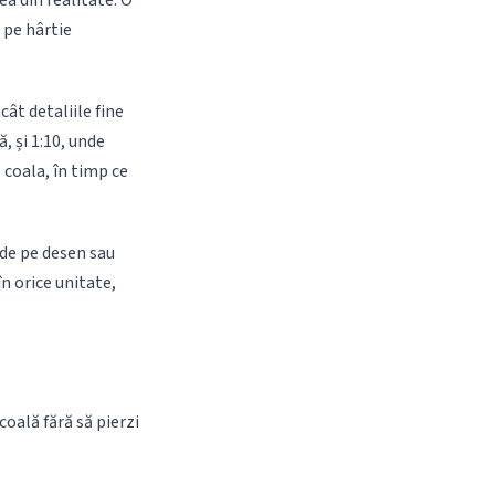
a din realitate. O
 pe hârtie
ât detaliile fine
, și 1:10, unde
 coala, în timp ce
 de pe desen sau
n orice unitate,
coală fără să pierzi