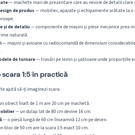
iate
— machete mari de prezentare care au nevoie de detalii clare și
design de produs
— mobilier, aparate și echipamente arătate la o
proape.
 și de detaliu
— componente de mașini și piese mecanice prea mar
ime naturală.
i
— mașini și avioane cu radiocomandă de dimensiuni considerabile,
.
odele de turnare
— trasări pe lemn și șabloane unde proporțiile 
scara 1:5 în practică
te ajută să-ți imaginezi scara:
n obiect înalt de 1 m are 20 cm pe machetă.
obilier
— un dulap lat de 80 cm devine 16 cm.
ă
— o piesă lungă de 60 cm înseamnă 12 cm pe desen.
n bloc de 50 cm are la scara 1:5 exact 10 cm.