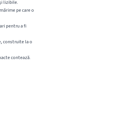
 lizibile.
 mărime pe care o
i pentru a fi
 construite la o
exacte contează.