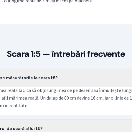
— o lungime reală de 3 m dă 60 cm pe machetă.
Scara 1:5 — întrebări frecvente
 măsurătorile la scara 1:5?
ea reală la 5 ca să obții lungimea de pe desen sau înmulțește lun
ă afli mărimea reală. Un dulap de 80 cm devine 16 cm, iar o linie de
m în realitate.
ul de scară al lui 1:5?