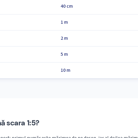
40 cm
1 m
2 m
5 m
10 m
 scara 1:5?