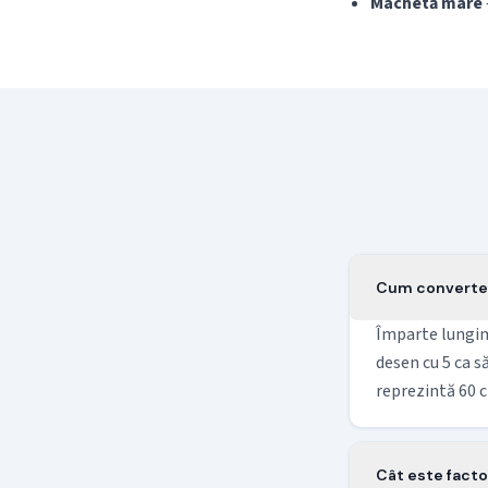
Machetă mare
Cum convertesc
Împarte lungim
desen cu 5 ca s
reprezintă 60 c
Cât este factor