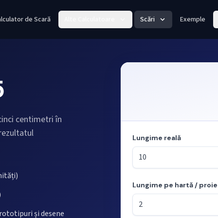
lculator de Scară
Alte Calculatoare
Scări
Exemple
5
inci centimetri în
rezultatul
Lungime reală
ități)
Lungime pe hartă / proi
Mod: calculul lungimilor din s
)
rototipuri și desene