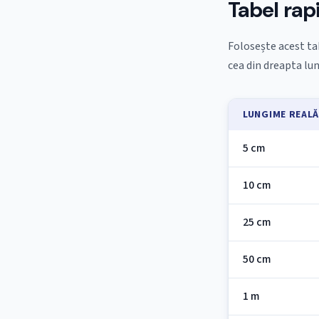
Tabel rap
Folosește acest ta
cea din dreapta lu
LUNGIME REAL
5 cm
10 cm
25 cm
50 cm
1 m