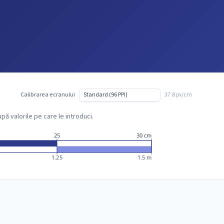
Calibrarea ecranului
37.8 px/cm
ă valorile pe care le introduci.
25
30 cm
1.25
1.5 m