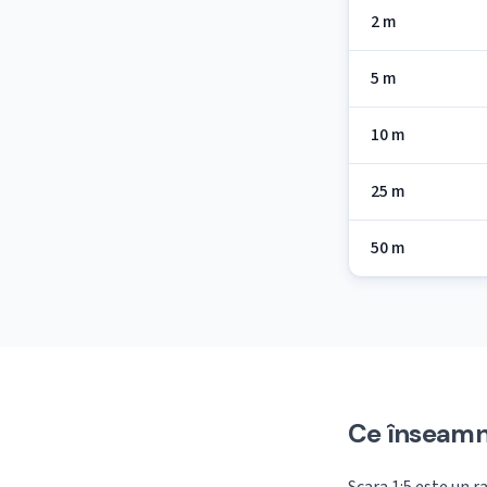
2 m
5 m
10 m
25 m
50 m
Ce înseamnă