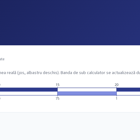
ate
a reală (jos, albastru deschis). Banda de sub calculator se actualizează dup
0
15
20
0
75
1