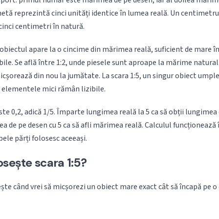
raport: primul număr este mărimea de pe desen, iar al doilea mărime
etă reprezintă cinci unități identice în lumea reală. Un centimetru
inci centimetri în natură.
obiectul apare la o cincime din mărimea reală, suficient de mare înc
bile. Se află între 1:2, unde piesele sunt aproape la mărime naturală
icșorează din nou la jumătate. La scara 1:5, un singur obiect umple
i elementele mici rămân lizibile.
ste 0,2, adică 1/5. Împarte lungimea reală la 5 ca să obții lungimea
 de pe desen cu 5 ca să afli mărimea reală. Calculul funcționează î
ele părți folosesc aceeași.
osește scara 1:5?
ește când vrei să micșorezi un obiect mare exact cât să încapă pe o 