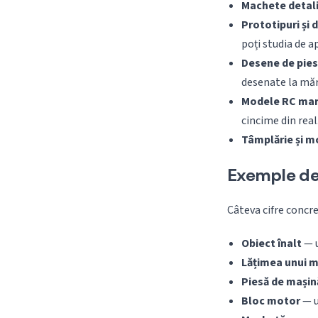
Machete detal
Prototipuri și 
poți studia de a
Desene de piese
desenate la măr
Modele RC mar
cincime din real
Tâmplărie și m
Exemple de 
Câteva cifre concre
Obiect înalt
— u
Lățimea unui m
Piesă de mașin
Bloc motor
— u