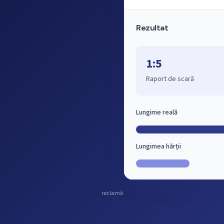
Rezultat
1:5
Raport de scară
Lungime reală
Lungimea hărții
reclamă