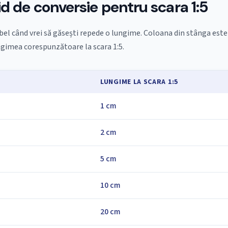
id de conversie pentru scara 1:5
bel când vrei să găsești repede o lungime. Coloana din stânga este
ngimea corespunzătoare la scara 1:5.
Ă
LUNGIME LA SCARA 1:5
1 cm
2 cm
5 cm
10 cm
20 cm