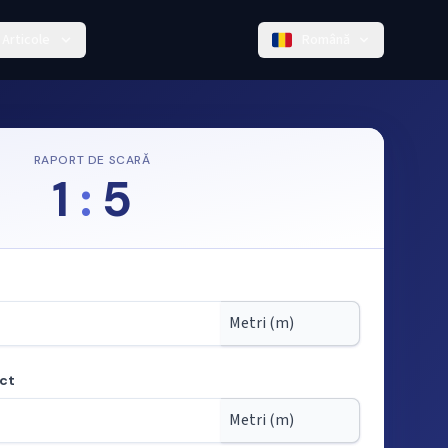
Articole
Română
RAPORT DE SCARĂ
1
:
5
ect
cară