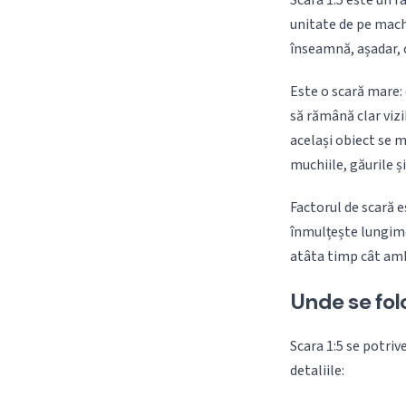
Scara 1:5 este un 
unitate de pe mach
înseamnă, așadar, c
Este o scară mare: 
să rămână clar vizi
același obiect se m
muchiile, găurile ș
Factorul de scară e
înmulțește lungimea
atâta timp cât amb
Unde se fol
Scara 1:5 se potriv
detaliile: