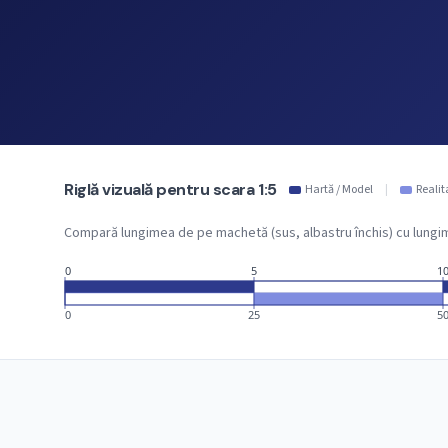
Riglă vizuală pentru scara 1:5
Hartă / Model
|
Realit
Compară lungimea de pe machetă (sus, albastru închis) cu lungime
0
5
1
0
25
5