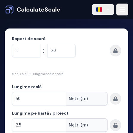
CalculateScale
Raport de scară
:
Mod: calculul lungimilor din scară
Lungime reală
Lungime pe hartă / proiect