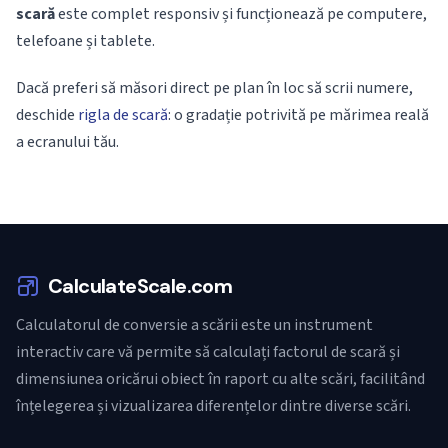
scară
este complet responsiv și funcționează pe computere,
telefoane și tablete.
Dacă preferi să măsori direct pe plan în loc să scrii numere,
deschide
rigla de scară
: o gradație potrivită pe mărimea reală
a ecranului tău.
CalculateScale.com
Calculatorul de conversie a scării este un instrument
interactiv care vă permite să calculați factorul de scară și
dimensiunea oricărui obiect în raport cu alte scări, facilitând
înțelegerea și vizualizarea diferențelor dintre diverse scări.