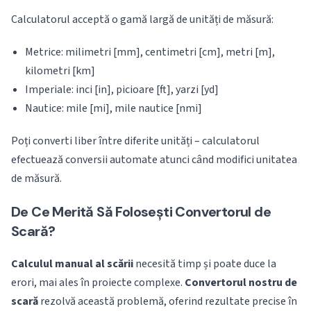
Calculatorul acceptă o gamă largă de unități de măsură:
Metrice: milimetri [mm], centimetri [cm], metri [m],
kilometri [km]
Imperiale: inci [in], picioare [ft], yarzi [yd]
Nautice: mile [mi], mile nautice [nmi]
Poți converti liber între diferite unități – calculatorul
efectuează conversii automate atunci când modifici unitatea
de măsură.
De Ce Merită Să Folosești Convertorul de
Scară?
Calculul manual al scării
necesită timp și poate duce la
erori, mai ales în proiecte complexe.
Convertorul nostru de
scară
rezolvă această problemă, oferind rezultate precise în