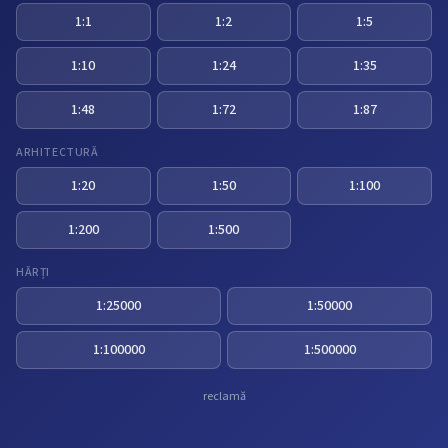
1:1
1:2
1:5
1:10
1:24
1:35
1:48
1:72
1:87
ARHITECTURĂ
1:20
1:50
1:100
1:200
1:500
HĂRȚI
1:25000
1:50000
1:100000
1:500000
reclamă