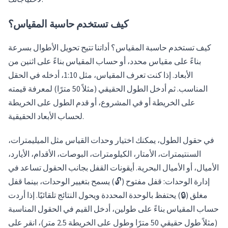
كيف تستخدم حاسبة المقياس؟
كيف تستخدم حاسبة المقياس؟ أداتنا تتيح تحويل الأطوال بسرعة
بناءً على مقياس محدد، أو حساب المقياس بناءً على اثنين من
الأبعاد. إذا كنت تعرف المقياس، مثل 1:10، أدخله في الحقل
المناسب. ثم أدخل الطول الحقيقي (مثلاً 50 مترًا) لمعرفة قيمته
على الخريطة أو في المشروع، أو قدم الطول على الخريطة
لحساب الأبعاد الحقيقية.
في حقول الطول، يمكنك اختيار وحدات القياس مثل الميليمترات،
السنتيمترات، الأمتار، الكيلومترات، البوصات، الأقدام، الأيارد،
الأميال، أو الأميال البحرية. أيقونات القفل بجانب الحقول تساعد في
إدارة الوحدات: قفل مفتوح (🔓) يسمح بتغيير الوحدات، بينما قفل
مغلق (🔒) يحتفظ بالوحدة المحددة ويحول النتائج تلقائيًا. إذا أردت
حساب المقياس بناءً على طولين، أدخل القيم في الحقول المناسبة
(مثلاً طول حقيقي 50 مترًا وطول على الخريطة 2.5 متر)، انقر على