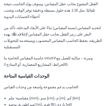
القفل المفتوح بجانب حقل المقياس، وسوف يولد الحاسب نتيجة
تلقائيًا، مثل 1:20. هذه حلول بسيطة ودقيقة توفر الوقت وتجنب
أخطاء الحسابات اليدوية.
لتحديد المقياس (نسبة المقياس) بناءً على الأبعاد المدخلة، تأكد من
النقر على رمز القفل بجانب حقل المقياس لإغلاقه (🔒). بهذه
الطريقة، يحفظ الحاسب المقياس المحسوب ويستخدمه للتحويلات
المستقبلية.
حاسبة المقياس الخاصة بنا intuitif ومرنة – مثالية للعمل مع
الخرائط، المشاريع المعمارية، أو النماذج 3D.
الوحدات القياسية المتاحة
الحاسب يدعم مجموعة واسعة من وحدات القياس:
مقياسية: ملم [mm]، سم [cm]، م [m]، كم [km]
إمبراطورية: بوصة [in]، قدم [ft]، ياردة [yd]