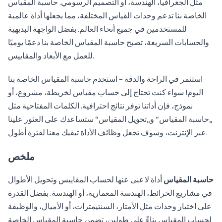
مثل الجغرافيا، الهندسة، أو التصميم الرسومي. حاسبة المقياس
الخاصة بنا تدعم وحدات القياس المختلفة، مما يجعلها أداة عالمية
للمستخدمين في جميع أنحاء العالم. بفضل الواجهة البديهية
والحسابات السريعة، تصبح حاسبة المقياس الخاصة بنا دعمًا يوميًا
للعمل مع الأبعاد والمقاييس.
استثمر في الراحة والدقة – استخدم حاسبة المقياس الخاصة بنا
اليوم! سواء كنت تحتاج إلى حساب مقياس لخريطة، مشروع، أو
نموذج، فإن أداتنا توفر نتائج احترافية. الكلمات المفتاحية مثل
„حاسبة المقياس“ و„تحويل المقياس“ ستساعدك على العثور علينا
عبر الإنترنت، وسوف تجعل وظائف الأداة تبقيك معنا لفترة أطول.
ملخص
حاسبة المقياس
أداة لا غنى عنها لحساب المقاييس وتحويل الأطوال
في مشاريع الخرائط، الهندسة المعمارية، أو الهندسة. بفضل القدرة
على اختيار وحدات مثل الأمتار، السنتيمترات، أو الأميال، والوظيفة
لحساب المقياس بناءً على طولين، تضمن حاسبة المقياس الخاصة