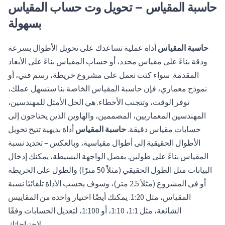
حاسبة المقياس – تحويل وت حساب المقياس
بسهولة
حاسبة المقياس
أداة عملية تساعدك على تحويل الأطوال بسرعة
ودقة بناءً على مقياس محدد، أو حساب المقياس بناءً على الأبعاد
المقدمة. سواء كنت تعمل على مشروع خريطة، رسم فني، أو
نموذج معماري، فإن حاسبة المقياس الخاصة بنا ستسهل عملك،
توفر الوقت، وتتجنب الأخطاء. هي الحل الأمثل للمهندسين،
المهندسين المعماريين، المصممين، والهاوين الذين يحتاجون إلى
حسابات مقياس دقيقة.
حاسبة المقياس
أداة بديهية تتيح تحويل
الأطوال الحقيقية إلى أطوال مقياسية، وبالعكس – تحديد نسبة
المقياس بناءً على طولين. بفضل الواجهة البسيطة، يمكنك إدخال
البيانات مثل الطول الحقيقي (مثلاً 50 مترًا) والطول على الخريطة
أو في المشروع (مثلاً 2.5 متر)، وسوف يحسب الأداة تلقائيًا نسبة
المقياس، مثل 1:20. يمكنك أيضًا اختيار واحدة من المقاييس
الشائعة، مثل 1:1، 1:10، أو 1:100، لتعديل الحسابات وفقًا
لاحتياجاتك.