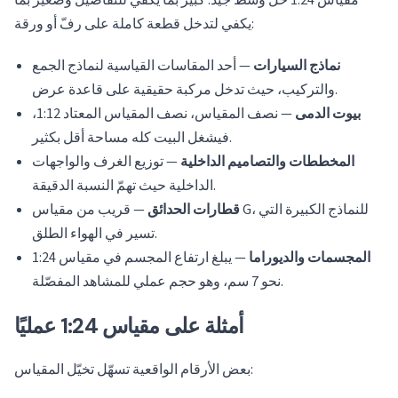
مقياس 1:24 حلّ وسط جيد: كبير بما يكفي للتفاصيل وصغير بما
يكفي لتدخل قطعة كاملة على رفّ أو ورقة:
نماذج السيارات
— أحد المقاسات القياسية لنماذج الجمع
والتركيب، حيث تدخل مركبة حقيقية على قاعدة عرض.
بيوت الدمى
— نصف المقياس، نصف المقياس المعتاد 1:12،
فيشغل البيت كله مساحة أقل بكثير.
المخططات والتصاميم الداخلية
— توزيع الغرف والواجهات
الداخلية حيث تهمّ النسبة الدقيقة.
قطارات الحدائق
— قريب من مقياس G، للنماذج الكبيرة التي
تسير في الهواء الطلق.
المجسمات والديوراما
— يبلغ ارتفاع المجسم في مقياس 1:24
نحو 7 سم، وهو حجم عملي للمشاهد المفصّلة.
أمثلة على مقياس 1:24 عمليًا
بعض الأرقام الواقعية تسهّل تخيّل المقياس: