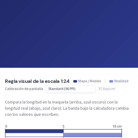
Regla visual de la escala 1:24
Mapa / Modelo
|
Realidad
Calibración de pantalla
37.8 px/cm
Compara la longitud en la maqueta (arriba, azul oscuro) con la
longitud real (abajo, azul claro). La banda bajo la calculadora cambia
con los valores que escribes.
0
5
10 cm