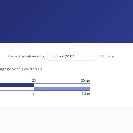
Bildschirmkalibrierung
37.8 px/cm
 eingegebenen Werten an.
25
30 cm
6
7.2 m