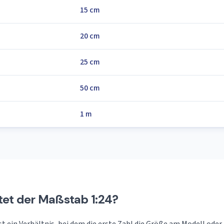
15 cm
20 cm
25 cm
50 cm
1 m
et der Maßstab 1:24?