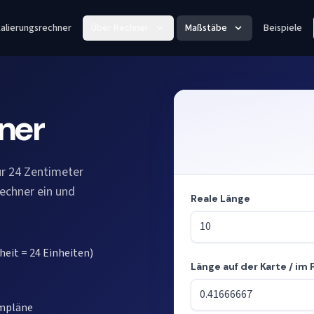
alierungsrechner
Über Rechner
Maßstäbe
Beispiele
ner
ür 24 Zentimeter
Rechner ein und
Reale Länge
heit = 24 Einheiten)
Länge auf der Karte / im 
Modus: Längen aus dem Maßs
umpläne