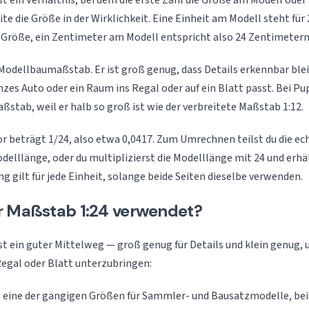
st ein Verhältnis, bei dem die erste Zahl die Größe am Modell oder
te die Größe in der Wirklichkeit. Eine Einheit am Modell steht für 
r Größe, ein Zentimeter am Modell entspricht also 24 Zentimetern 
r Modellbaumaßstab. Er ist groß genug, dass Details erkennbar blei
nzes Auto oder ein Raum ins Regal oder auf ein Blatt passt. Bei 
aßstab, weil er halb so groß ist wie der verbreitete Maßstab 1:12.
 beträgt 1/24, also etwa 0,0417. Zum Umrechnen teilst du die ec
odelllänge, oder du multiplizierst die Modelllänge mit 24 und erhä
g gilt für jede Einheit, solange beide Seiten dieselbe verwenden.
r Maßstab 1:24 verwendet?
st ein guter Mittelweg — groß genug für Details und klein genug,
egal oder Blatt unterzubringen:
eine der gängigen Größen für Sammler- und Bausatzmodelle, bei 