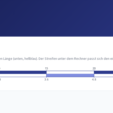
en Länge (unten, hellblau). Der Streifen unter dem Rechner passt sich den
0
15
20
4
3.6
4.8