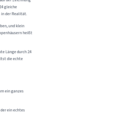
 auf der Zeichnung
24 gleiche
in der Realität.
ben, und klein
Puppenhäusern heißt
hte Länge durch 24
ltst die echte
 um ein ganzes
der ein echtes