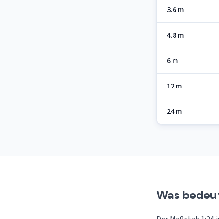
3.6 m
4.8 m
6 m
12 m
24 m
Was bedeut