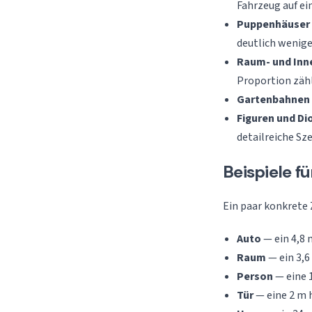
Fahrzeug auf ei
Puppenhäuser
deutlich wenige
Raum- und Inn
Proportion zähl
Gartenbahnen
Figuren und D
detailreiche Sz
Beispiele f
Ein paar konkrete
Auto
— ein 4,8 
Raum
— ein 3,6
Person
— eine 1
Tür
— eine 2 m 