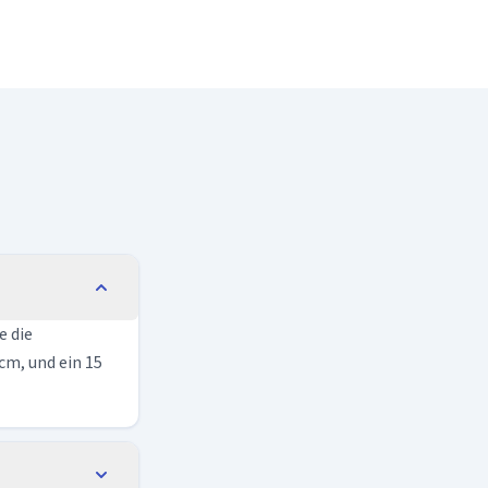
e die
cm, und ein 15