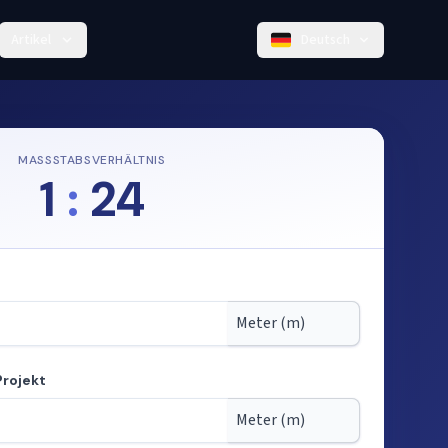
Artikel
Deutsch
MASSSTABSVERHÄLTNIS
1
:
24
Projekt
tab berechnen