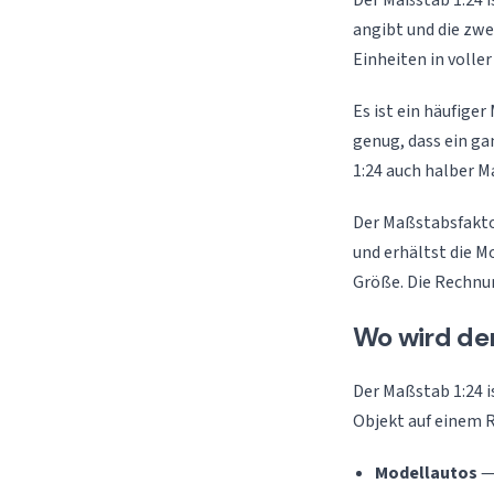
Der Maßstab 1:24 i
angibt und die zwei
Einheiten in volle
Es ist ein häufige
genug, dass ein ga
1:24 auch halber M
Der Maßstabsfaktor
und erhältst die M
Größe. Die Rechnun
Wo wird de
Der Maßstab 1:24 i
Objekt auf einem R
Modellautos
— 