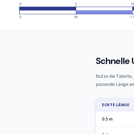
0
5
1
0
90
1.
Schnelle 
Nutze die Tabelle,
passende Länge am
ECHTE LÄNGE
0.5 m