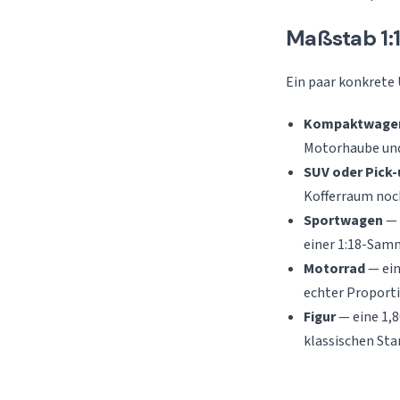
Maßstab 1:1
Ein paar konkrete
Kompaktwage
Motorhaube und
SUV oder Pick-
Kofferraum noch
Sportwagen
— 
einer 1:18-Samm
Motorrad
— ein
echter Proporti
Figur
— eine 1,8
klassischen Star