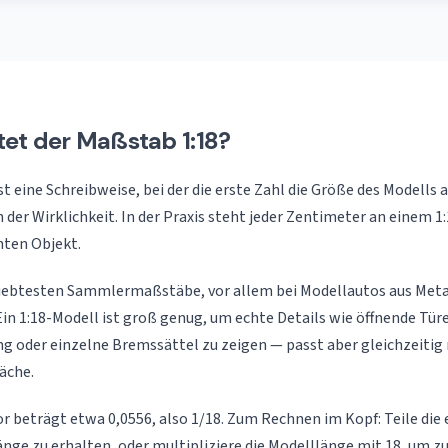
et der Maßstab 1:18?
t eine Schreibweise, bei der die erste Zahl die Größe des Modells 
 der Wirklichkeit. In der Praxis steht jeder Zentimeter an einem 1
ten Objekt.
eliebtesten Sammler­maßstäbe, vor allem bei Modellautos aus Meta
in 1:18-Modell ist groß genug, um echte Details wie öffnende Türe
 oder einzelne Bremssättel zu zeigen — passt aber gleichzeitig 
äche.
 beträgt etwa 0,0556, also 1/18. Zum Rechnen im Kopf: Teile die
änge zu erhalten, oder multipliziere die Modelllänge mit 18, um zu