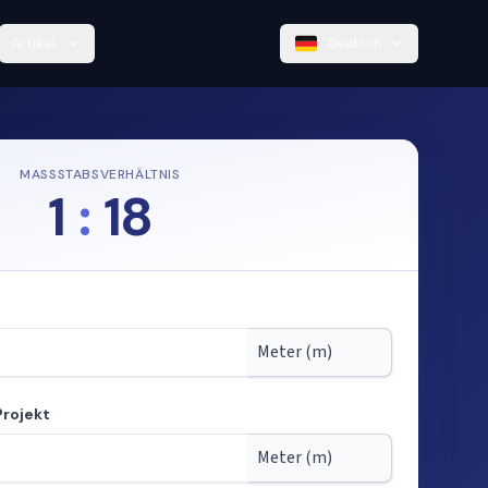
Artikel
Deutsch
MASSSTABSVERHÄLTNIS
1
:
18
Projekt
tab berechnen