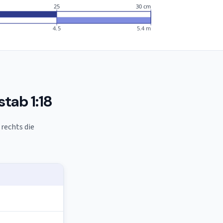
25
30 cm
4.5
5.4 m
tab 1:18
 rechts die