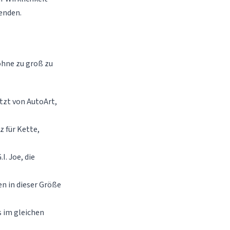
wenden.
ohne zu groß zu
tzt von AutoArt,
 für Kette,
I. Joe, die
n in dieser Größe
 im gleichen