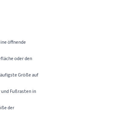
eine öffnende
efläche oder den
häufigste Größe auf
 und Fußrasten in
öße der