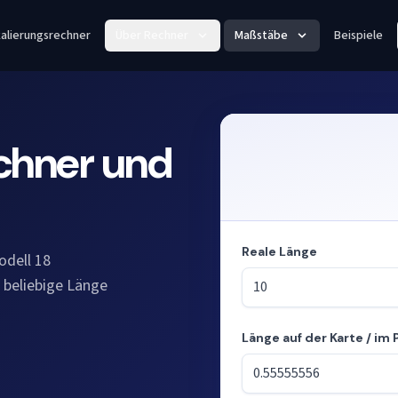
alierungsrechner
Über Rechner
Maßstäbe
Beispiele
chner und
Reale Länge
odell 18
e beliebige Länge
Länge auf der Karte / im 
Modus: Längen aus dem Maßs