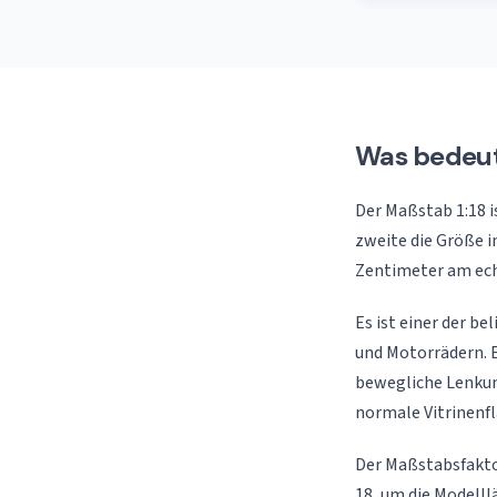
Was bedeut
Der Maßstab 1:18 is
zweite die Größe in
Zentimeter am ech
Es ist einer der b
und Motorrädern. E
bewegliche Lenkung
normale Vitrinenfl
Der Maßstabsfaktor
18, um die Modelll