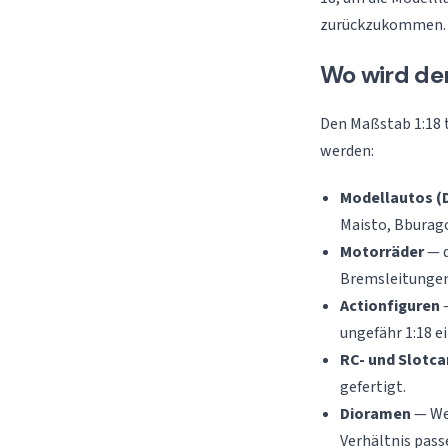
zurückzukommen. Di
Wo wird de
Den Maßstab 1:18 t
werden:
Modellautos (
Maisto, Bburago
Motorräder
— d
Bremsleitungen 
Actionfiguren
—
ungefähr 1:18 
RC- und Slotca
gefertigt.
Dioramen
— Wer
Verhältnis pass