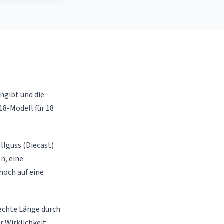
angibt und die
:18-Modell für 18
llguss (Diecast)
n, eine
noch auf eine
 echte Länge durch
r Wirklichkeit