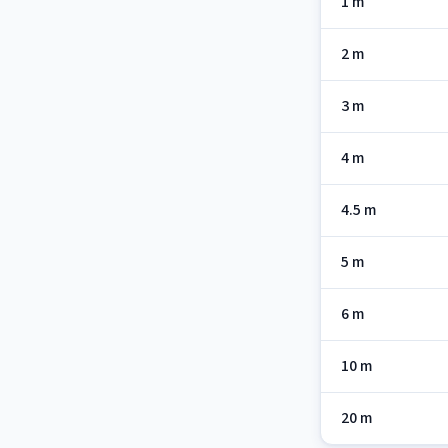
1 m
2 m
3 m
4 m
4.5 m
5 m
6 m
10 m
20 m