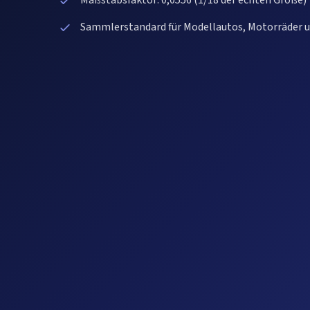
Maßstabsfaktor: 0,0556 (1/18 der echten Größe)
Sammlerstandard für Modellautos, Motorräder u