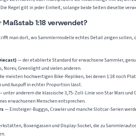
e Regel gilt in jeder Einheit, solange beide Seiten dieselbe ver
r Maßstab 1:18 verwendet?
rifft man dort, wo Sammlermodelle echtes Detail zeigen sollen, 
Diecast)
— der etablierte Standard für erwachsene Sammler, genu
, Norev, Greenlight und vielen anderen.
ie meisten hochwertigen Bike-Repliken, bei denen 1:18 noch Platz
und Auspuff in echter Proportion lässt.
 unter anderem die klassische 3,75-Zoll-Linie von Star Wars und G.
eines erwachsenen Menschen entsprechen.
rs
— Einsteiger-Buggys, Crawler und manche Slotcar-Serien werde
kstätten, Boxengassen und Display-Sockel, die zu Sammlerautos
en.