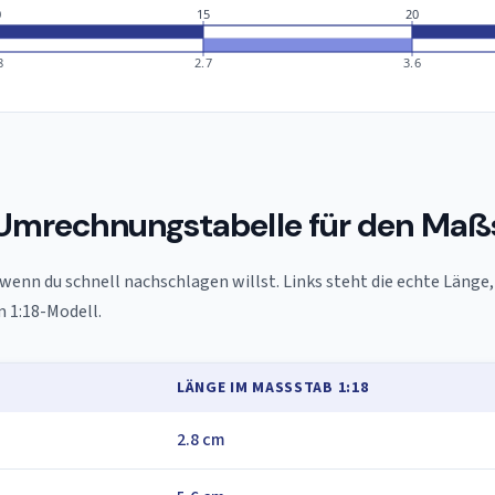
0
15
20
8
2.7
3.6
Umrechnungstabelle für den Maßs
 wenn du schnell nachschlagen willst. Links steht die echte Länge,
 1:18-Modell.
LÄNGE IM MASSSTAB 1:18
2.8 cm