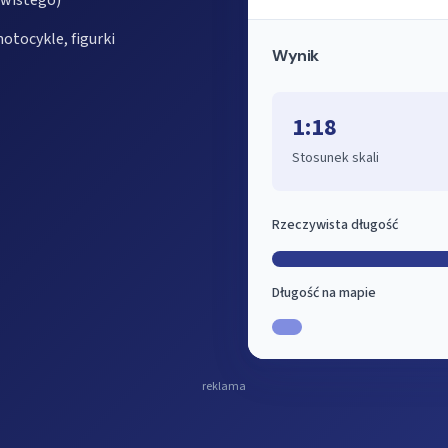
ywistego)
otocykle, figurki
Wynik
1:18
Stosunek skali
Rzeczywista długość
Długość na mapie
reklama