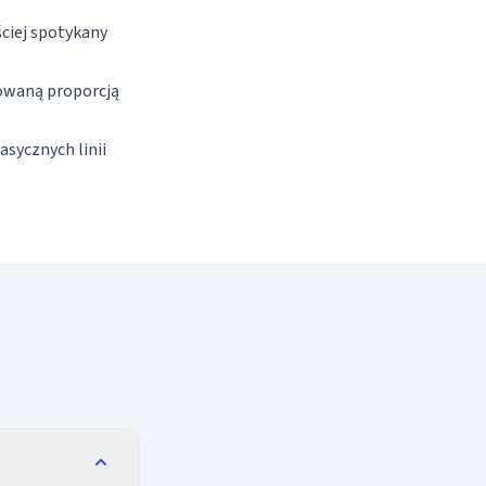
ciej spotykany
howaną proporcją
asycznych linii