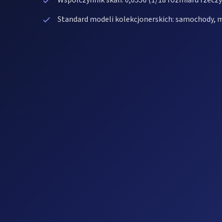
Współczynnik skali: 0,0556 (1/18 rozmiaru rzecz
Standard modeli kolekcjonerskich: samochody, m