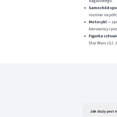
bagażowego.
Samochód spo
rozmiar na półc
Motocykl
— spo
kierownicy i p
Figurka człow
Star Wars i G.I. 
Jak duży jest 