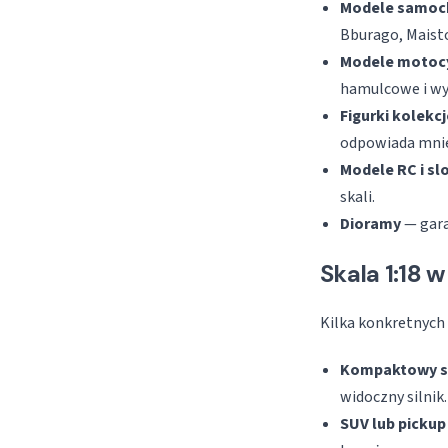
Modele samoc
Bburago, Maisto
Modele motocy
hamulcowe i wy
Figurki kolekc
odpowiada mniej
Modele RC i sl
skali.
Dioramy
— gara
Skala 1:18 
Kilka konkretnych 
Kompaktowy s
widoczny silnik.
SUV lub pickup