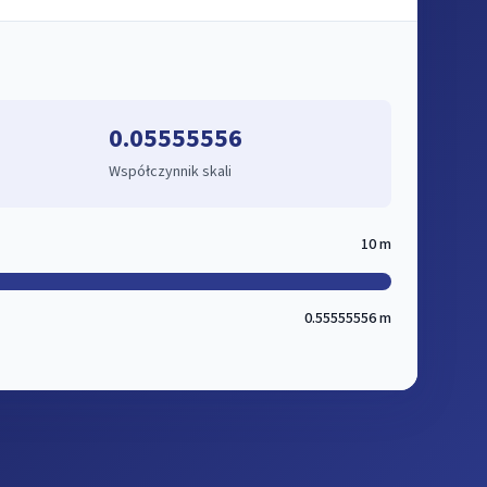
0.05555556
Współczynnik skali
10 m
0.55555556 m