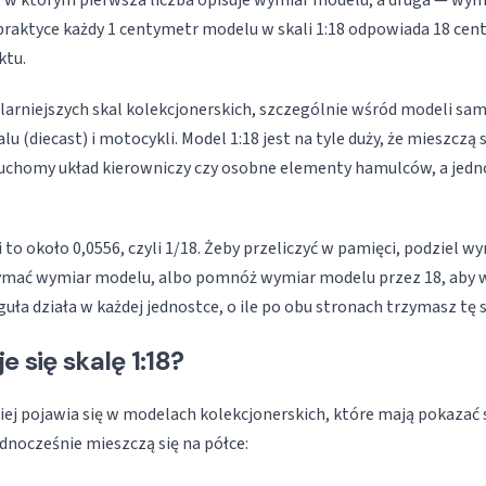
s, w którym pierwsza liczba opisuje wymiar modelu, a druga — wym
 praktyce każdy 1 centymetr modelu w skali 1:18 odpowiada 18 c
ktu.
ularniejszych skal kolekcjonerskich, szczególnie wśród modeli s
u (diecast) i motocykli. Model 1:18 jest na tyle duży, że mieszczą 
ruchomy układ kierowniczy czy osobne elementy hamulców, a jedn
 to około 0,0556, czyli 1/18. Żeby przeliczyć w pamięci, podziel w
zymać wymiar modelu, albo pomnóż wymiar modelu przez 18, aby w
guła działa w każdej jednostce, o ile po obu stronach trzymasz tę 
e się skalę 1:18?
ciej pojawia się w modelach kolekcjonerskich, które mają pokazać
ednocześnie mieszczą się na półce: