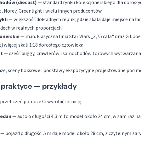
hodów (diecast)
— standard rynku kolekcjonerskiego dla dorosły
, Norev, Greenlight i wielu innych producentów.
kli
— większość dokładnych replik, gdzie skala daje miejsce na ł
dech w realnych proporcjach.
jonerskie
— m.in. klasyczna linia Star Wars „3,75 cala" oraz G.I. J
 więcej skali 1:18 dorosłego człowieka.
ot
— część buggy, crawlerów i samochodów torowych wytwarzana j
że, sceny boksowe i podstawy ekspozycyjne projektowane pod mo
w praktyce — przykłady
przeliczeń pomoże Ci wyrobić intuicję:
edan
— auto o długości 4,3 m to model około 24 cm, w sam raz n
— pojazd o długości 5 m daje model około 28 cm, z czytelnym zar