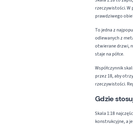
Skala 1:18 to zapi
rzeczywistości. W
prawdziwego obie
To jedna z najpop
odlewanych z metal
otwierane drzwi, 
staje na półce.
Współczynnik skali
przez 18, aby otr
rzeczywistości. Re
Gdzie stosuj
Skala 1:18 najczęś
konstrukcyjne, a j