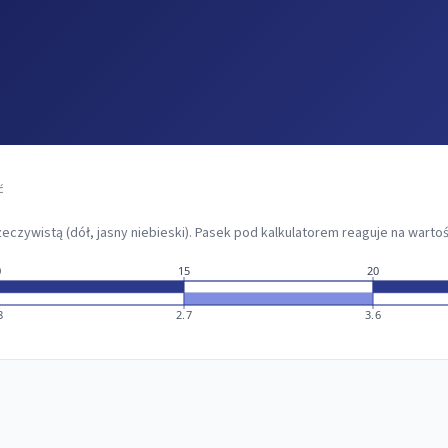
ć
eczywistą (dół, jasny niebieski). Pasek pod kalkulatorem reaguje na wartoś
0
15
20
8
2.7
3.6