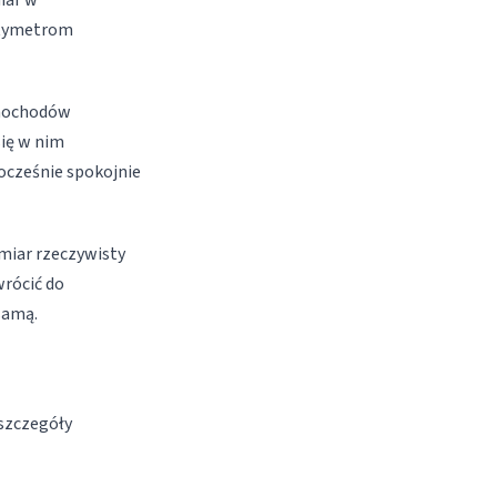
iar w
entymetrom
amochodów
się w nim
ocześnie spokojnie
ymiar rzeczywisty
rócić do
samą.
 szczegóły