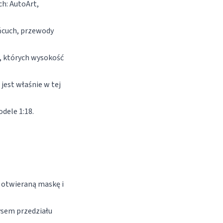
ch: AutoArt,
ańcuch, przewody
oe, których wysokość
est właśnie w tej
dele 1:18.
a otwieraną maskę i
ysem przedziału