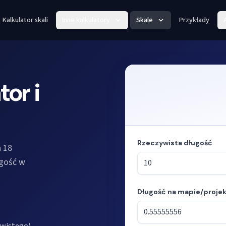
Kalkulator skali
Inne kalkulatory
Skale
Przykłady
tor i
Rzeczywista długość
 18
ugość w
Długość na mapie/projek
Tryb: obliczanie długości ze s