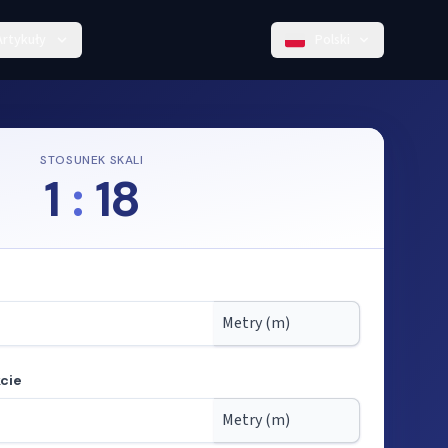
Artykuły
Polski
STOSUNEK SKALI
1
:
18
cie
kali