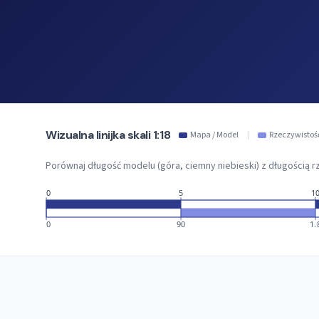
Wizualna linijka skali 1:18
Mapa / Model
|
Rzeczywistoś
Porównaj długość modelu (góra, ciemny niebieski) z długością rz
0
5
1
0
90
1.