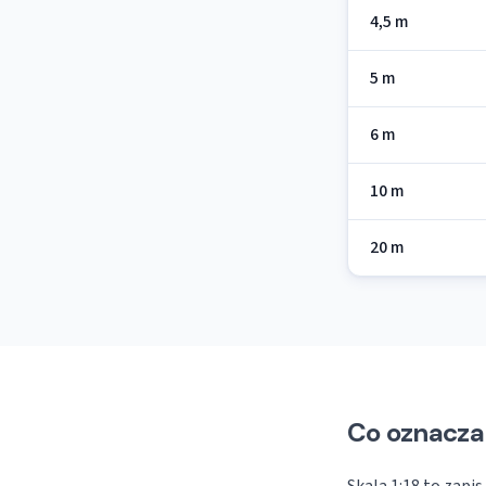
4,5 m
5 m
6 m
10 m
20 m
Co oznacza 