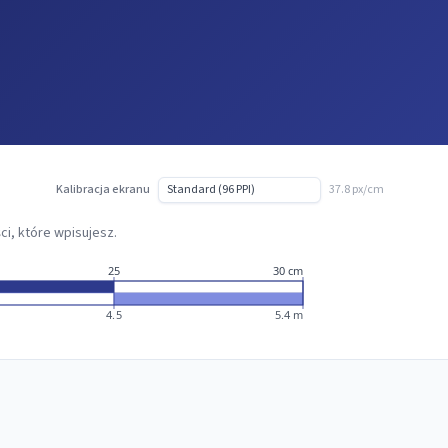
Kalibracja ekranu
37.8 px/cm
ci, które wpisujesz.
25
30 cm
4.5
5.4 m