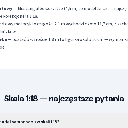
rtowy
— Mustang albo Corvette (4,5 m) to model 25 cm — najczęś
e kolekcjonera 1:18.
rtowy motocykl o długości 2,1 m wychodzi około 11,7 cm, z zac
odnóżków.
ieka
— postać o wzroście 1,8 m to figurka około 10 cm — wymiar kl
Joe.
Skala 1:18 — najczęstsze pytania
model samochodu w skali 1:18?