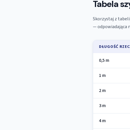
Tabela szy
Skorzystaj z tabel
— odpowiadająca m
DŁUGOŚĆ RZEC
0,5 m
1 m
2 m
3 m
4 m