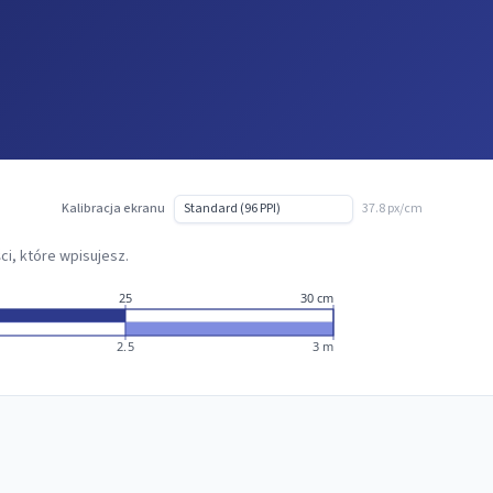
Kalibracja ekranu
37.8 px/cm
ci, które wpisujesz.
25
30 cm
2.5
3 m