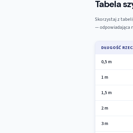
Tabela szy
Skorzystaj z tabel
— odpowiadająca m
DŁUGOŚĆ RZEC
0,5 m
1 m
1,5 m
2 m
3 m