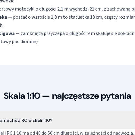
odwozia.
rtowy motocykl o długości 2,1 m wychodzi 21 cm, z zachowaną pro
ieka
— postać o wzroście 1,8 m to statuetka 18 cm, częsty rozmia
h.
cigowa
— zamknięta przyczepa o długości 9 m skaluje się dokładni
stawy pod dioramę.
Skala 1:10 — najczęstsze pytania
samochód RC w skali 1:10?
li RC 1:10 ma od 40 do 50 cm długości, w zależności od nadwozia.