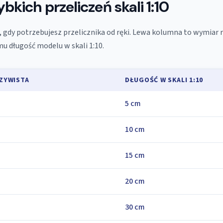
bkich przeliczeń skali 1:10
i, gdy potrzebujesz przelicznika od ręki. Lewa kolumna to wymiar 
u długość modelu w skali 1:10.
ZYWISTA
DŁUGOŚĆ W SKALI 1:10
5 cm
10 cm
15 cm
20 cm
30 cm