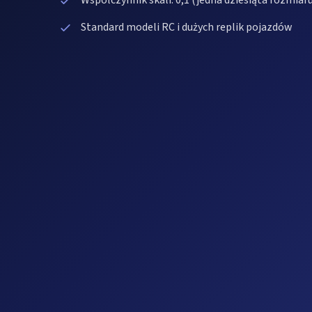
Współczynnik skali: 0,1 (jedna dziesiąta rozmiar
Standard modeli RC i dużych replik pojazdów