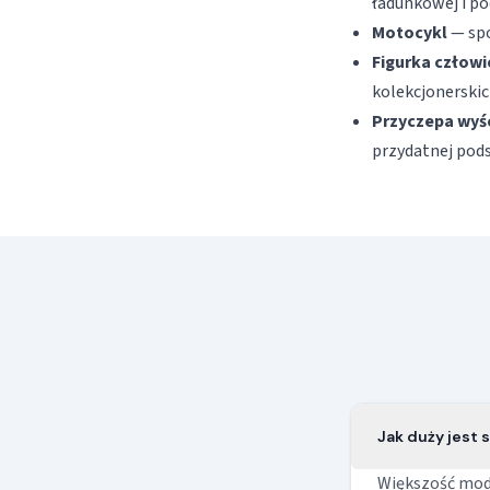
ładunkowej i p
Motocykl
— spo
Figurka człow
kolekcjonerskic
Przyczepa wyś
przydatnej pod
Jak duży jest 
Większość mode