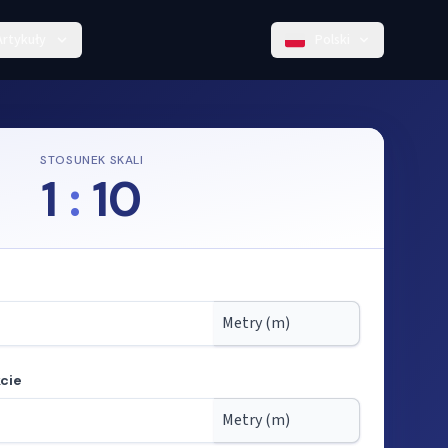
Artykuły
Polski
STOSUNEK SKALI
1
:
10
cie
kali