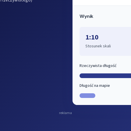
u rzeczywistego)
Wynik
1:10
Stosunek skali
Rzeczywista długość
Długość na mapie
reklama