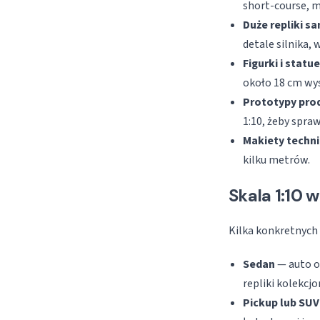
short-course, m
Duże repliki 
detale silnika,
Figurki i statue
około 18 cm wys
Prototypy pr
1:10, żeby spr
Makiety techni
kilku metrów.
Skala 1:10 
Kilka konkretnych 
Sedan
— auto o
repliki kolekcjo
Pickup lub SUV