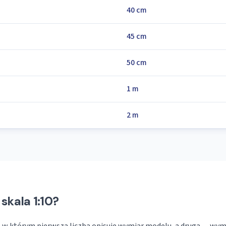
40 cm
45 cm
50 cm
1 m
2 m
skala 1:10?