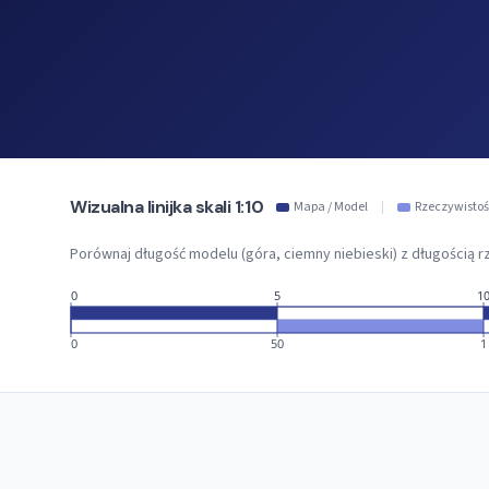
Wizualna linijka skali 1:10
Mapa / Model
|
Rzeczywistoś
Porównaj długość modelu (góra, ciemny niebieski) z długością rz
0
5
1
0
50
1