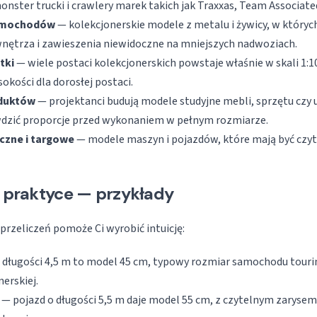
onster trucki i crawlery marek takich jak Traxxas, Team Associate
samochodów
— kolekcjonerskie modele z metalu i żywicy, w któryc
 wnętrza i zawieszenia niewidoczne na mniejszych nadwoziach.
tki
— wiele postaci kolekcjonerskich powstaje właśnie w skali 1:10
okości dla dorosłej postaci.
oduktów
— projektanci budują modele studyjne mebli, sprzętu czy 
awdzić proporcje przed wykonaniem w pełnym rozmiarze.
czne i targowe
— modele maszyn i pojazdów, które mają być czyt
w praktyce — przykłady
przeliczeń pomoże Ci wyrobić intuicję:
 długości 4,5 m to model 45 cm, typowy rozmiar samochodu tourin
nerskiej.
— pojazd o długości 5,5 m daje model 55 cm, z czytelnym zarysem