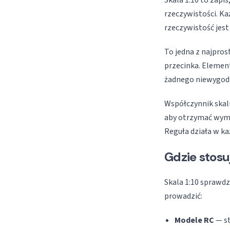
Skala 1:10 to zapi
rzeczywistości. K
rzeczywistość jest
To jedna z najpros
przecinka. Elemen
żadnego niewygod
Współczynnik skali 
aby otrzymać wymi
Reguła działa w ka
Gdzie stosuj
Skala 1:10 sprawdz
prowadzić:
Modele RC
— st