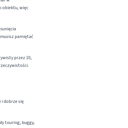
iar w
 obiektu, więc
esunięcia
e musisz pamiętać
zywisty przez 10,
zeczywistości.
 i dobrze się
y touring, buggy,