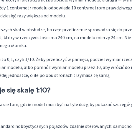
s, w którym pierwsza liczba opisuje wymiar modelu, a druga — wym
ażdy 1 centymetr modelu odpowiada 10 centymetrom prawdziwego
 dziesięć razy większa od modelu.
tszych skal w obsłudze, bo całe przeliczenie sprowadza się do prz
t, który w rzeczywistości ma 240 cm, na modelu mierzy 24 cm. Ni
nego ułamka.
to 0,1, czyli 1/10. Żeby przeliczyć w pamięci, podziel wymiar rzec
ar modelu, albo pomnóż wymiar modelu przez 10, aby wrócić do r
żdej jednostce, o ile po obu stronach trzymasz tę samą.
e się skalę 1:10?
a się tam, gdzie model musi być na tyle duży, by pokazać szczegóły
andard hobbystycznych pojazdów zdalnie sterowanych: samochod