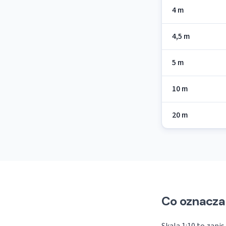
4 m
4,5 m
5 m
10 m
20 m
Co oznacza 