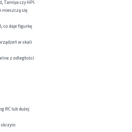
d, Tamiya czy HPI.
h mieszczą się
, co daje figurkę
urządzeń w skali
elne z odległości
g RC lub dużej
 skrzyni