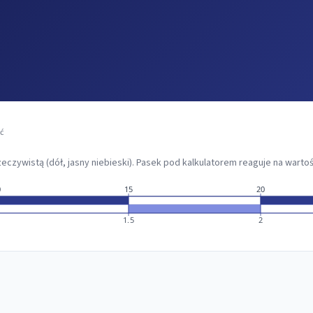
ć
eczywistą (dół, jasny niebieski). Pasek pod kalkulatorem reaguje na wartoś
0
15
20
1.5
2