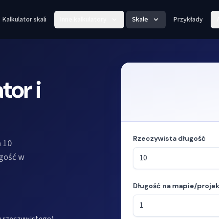
Kalkulator skali
Inne kalkulatory
Skale
Przykłady
tor i
Rzeczywista długość
 10
ugość w
Długość na mapie/projek
Tryb: obliczanie długości ze s