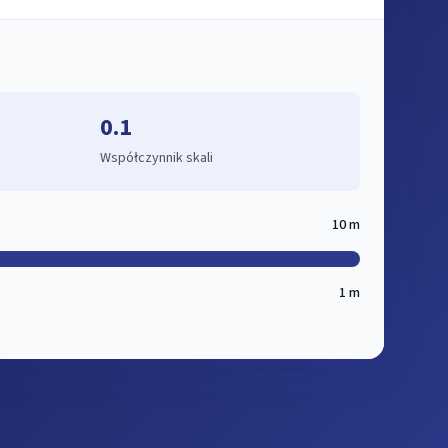
0.1
Współczynnik skali
10 m
1 m