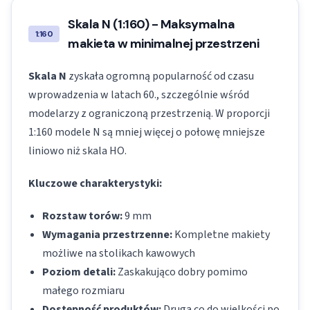
Skala N (1:160) - Maksymalna
1:160
makieta w minimalnej przestrzeni
Skala N
zyskała ogromną popularność od czasu
wprowadzenia w latach 60., szczególnie wśród
modelarzy z ograniczoną przestrzenią. W proporcji
1:160 modele N są mniej więcej o połowę mniejsze
liniowo niż skala HO.
Kluczowe charakterystyki:
Rozstaw torów:
9 mm
Wymagania przestrzenne:
Kompletne makiety
możliwe na stolikach kawowych
Poziom detali:
Zaskakująco dobry pomimo
małego rozmiaru
Dostępność produktów:
Druga co do wielkości po