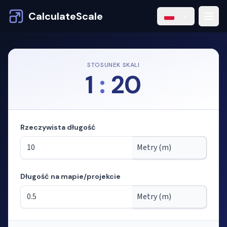
CalculateScale
STOSUNEK SKALI
1
:
20
Rzeczywista długość
Długość na mapie/projekcie
Tryb: obliczanie długości ze skali