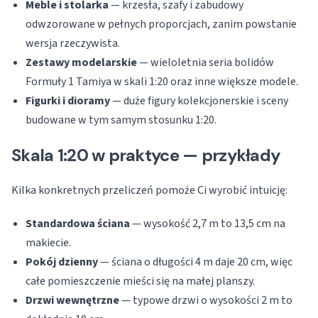
Meble i stolarka
— krzesła, szafy i zabudowy
odwzorowane w pełnych proporcjach, zanim powstanie
wersja rzeczywista.
Zestawy modelarskie
— wieloletnia seria bolidów
Formuły 1 Tamiya w skali 1:20 oraz inne większe modele.
Figurki i dioramy
— duże figury kolekcjonerskie i sceny
budowane w tym samym stosunku 1:20.
Skala 1:20 w praktyce — przykłady
Kilka konkretnych przeliczeń pomoże Ci wyrobić intuicję:
Standardowa ściana
— wysokość 2,7 m to 13,5 cm na
makiecie.
Pokój dzienny
— ściana o długości 4 m daje 20 cm, więc
całe pomieszczenie mieści się na małej planszy.
Drzwi wewnętrzne
— typowe drzwi o wysokości 2 m to