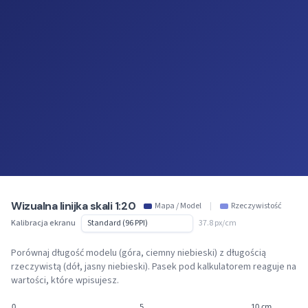
Wizualna linijka skali 1:20
Mapa / Model
|
Rzeczywistość
Kalibracja ekranu
37.8 px/cm
Porównaj długość modelu (góra, ciemny niebieski) z długością
rzeczywistą (dół, jasny niebieski). Pasek pod kalkulatorem reaguje na
wartości, które wpisujesz.
0
5
10 cm