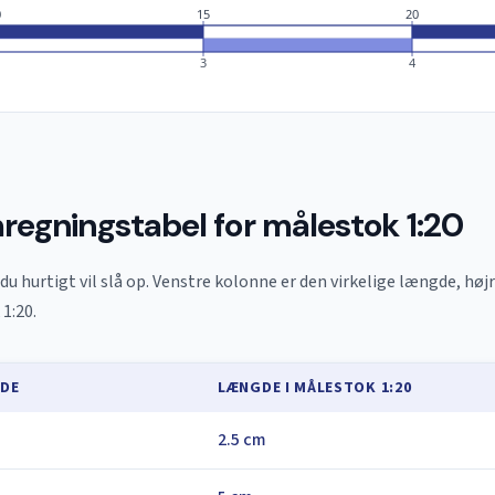
0
15
20
3
4
regningstabel for målestok 1:20
du hurtigt vil slå op. Venstre kolonne er den virkelige længde, høj
1:20.
GDE
LÆNGDE I MÅLESTOK 1:20
2.5 cm