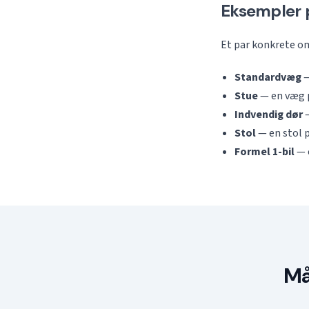
Eksempler p
Et par konkrete om
Standardvæg
—
Stue
— en væg p
Indvendig dør
—
Stol
— en stol p
Formel 1-bil
— e
Må