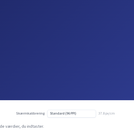
Skærmkalibrering
37.8 px/cm
e værdier, du indtaster.