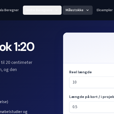
ala Beregner
Andre Beregnere
Målestokke
Eksempler
ok 1:20
til 20 centimeter
en, og den
Reel længde
Længde på kort / i proje
Tilstand: beregner længder u
else)
 møbelstudier og