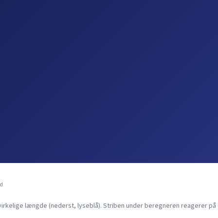
ed
kelige længde (nederst, lyseblå). Striben under beregneren reagerer på d