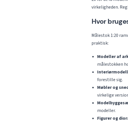
virkeligheden. Reg
Hvor bruges
Målestok 1:20 ramme
praktisk:
Modeller af ar
målestokken ho
Interiørmodell
forestille sig.
Møbler og sne
virkelige versio
Modelbyggesæ
modeller.
Figurer og dio