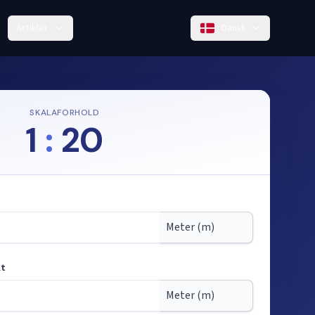
Artikler
Dansk
SKALAFORHOLD
1
:
20
kt
d fra målestok