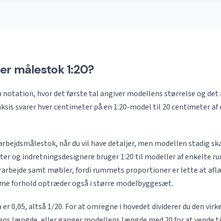
er målestok 1:20?
n notation, hvor det første tal angiver modellens størrelse og det 
aksis svarer hver centimeter på en 1:20-model til 20 centimeter af 
 arbejdsmålestok, når du vil have detaljer, men modellen stadig sk
ter og indretningsdesignere bruger 1:20 til modeller af enkelte ru
arbejde samt møbler, fordi rummets proportioner er lette at afl
mme forhold optræder også i større modelbyggesæt.
er 0,05, altså 1/20. For at omregne i hovedet dividerer du den vir
lens længde, eller ganger modellens længde med 20 for at vende ti