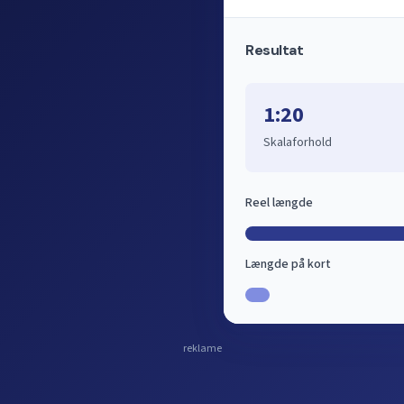
Resultat
1:20
Skalaforhold
Reel længde
Længde på kort
reklame