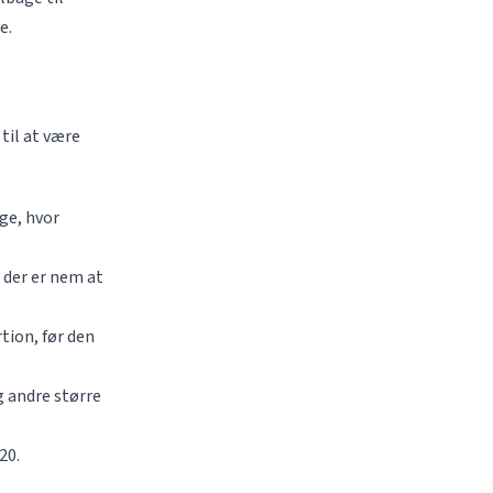
e.
til at være
ge, hvor
 der er nem at
tion, før den
g andre større
20.