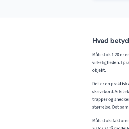
Hvad betyd
Målestok 1:20 er e
virkeligheden. I pr
objekt.
Det er en praktisk
skrivebord. Arkitek
trapper og snedker
størrelse. Det sa
Målestoksfaktoren 
20 for at få model