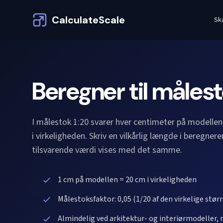
CalculateScale
Sk
Beregner til målest
I målestok 1:20 svarer hver centimeter på modellen 
i virkeligheden. Skriv en vilkårlig længde i beregner
tilsvarende værdi vises med det samme.
1 cm på modellen = 20 cm i virkeligheden
Målestoksfaktor: 0,05 (1/20 af den virkelige størr
Almindelig ved arkitektur- og interiørmodeller,