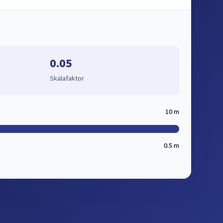
0.05
Skalafaktor
10 m
0.5 m