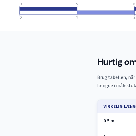
0
5
1
0
1
2
Hurtig om
Brug tabellen, når 
længde i målestok 
VIRKELIG LÆN
0.5 m