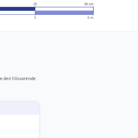
25
30 cm
5
6 m
re den tilsvarende