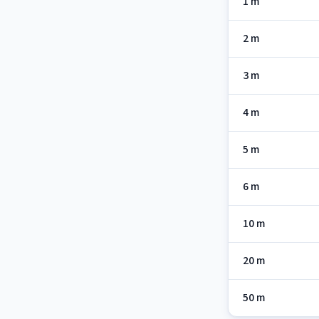
1 m
2 m
3 m
4 m
5 m
6 m
10 m
20 m
50 m