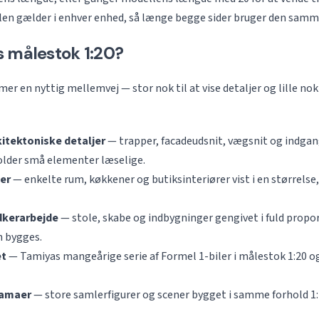
len gælder i enhver enhed, så længe begge sider bruger den samm
 målestok 1:20?
r en nyttig mellemvej — stor nok til at vise detaljer og lille nok 
kitektoniske detaljer
— trapper, facadeudsnit, vægsnit og indgan
lder små elementer læselige.
er
— enkelte rum, køkkener og butiksinteriører vist i en størrelse,
dkerarbejde
— stole, skabe og indbygninger gengivet i fuld propor
n bygges.
t
— Tamiyas mangeårige serie af Formel 1-biler i målestok 1:20 o
ramaer
— store samlerfigurer og scener bygget i samme forhold 1: