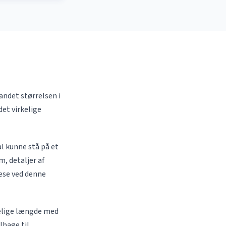
andet størrelsen i
det virkelige
al kunne stå på et
m, detaljer af
æse ved denne
kelige længde med
lbage til