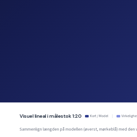
Visuel lineal i målestok 1:20
Kort / Model
|
Virkeligh
Sammenlign længden på modellen (øverst, mørkeblå) med den vir