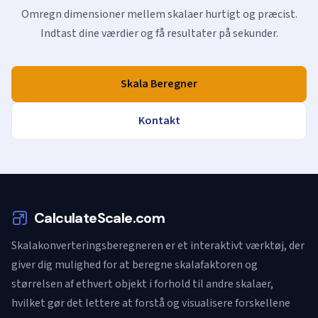
Omregn dimensioner mellem skalaer hurtigt og præcist.
Indtast dine værdier og få resultater på sekunder.
Skala Beregner
Kontakt
CalculateScale.com
Skalakonverteringsberegneren er et interaktivt værktøj, der
giver dig mulighed for at beregne skalafaktoren og
størrelsen af ethvert objekt i forhold til andre skalaer,
hvilket gør det lettere at forstå og visualisere forskellene