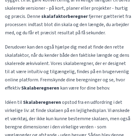
bygget til at gøre konvertering af virkelige længder til deres
skalerede versioner - på kort, planer eller projekter - hurtig
og præcis. Denne
skalafaktorberegner
fjerner gætteriet fra
processen: indtast blot din skala og den længde, du arbejder
med, og du får et præcist resultat på få sekunder.
Derudover kan den også hjælpe dig med at finde den rette
skalafaktor, når du kender både den faktiske længde og dens
skalerede ækvivalent. Vores skalaberegner, der er designet
til at være intuitiv og tilgængelig, findes på en brugervenlig
online platform. Fremskynde dine beregninger og se, hvor
effektiv
Skalaberegneren
kan være for dine behov.
Idéen til
Skalaberegneren
opstod fra en udfordring i det
virkelige liv: at finde skalaen på en lejlighedsplan. Vi ønskede
et værktøj, der ikke kun kunne bestemme skalaen, men også
beregne dimensioner i den virkelige verden - som
væglængder og afstande - uden besvær. Sådan blev denne