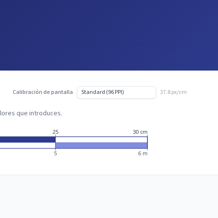
Calibración de pantalla
37.8 px/cm
valores que introduces.
25
30 cm
5
6 m