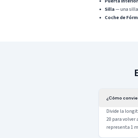
Puerta interior
Silla
— una silla
Coche de Fórm
¿Cómo convier
Divide la longi
20 para volver 
representa 1 m 