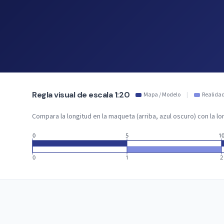
Regla visual de escala 1:20
Mapa / Modelo
|
Realida
Compara la longitud en la maqueta (arriba, azul oscuro) con la lon
0
5
1
0
1
2