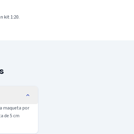
 kit 1:20.
s
 la maqueta por
ta de 5 cm