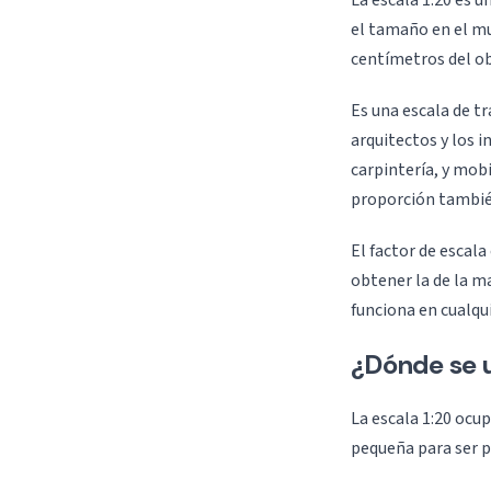
La escala 1:20 es 
el tamaño en el mu
centímetros del ob
Es una escala de t
arquitectos y los i
carpintería, y mob
proporción tambié
El factor de escala
obtener la de la ma
funciona en cualqu
¿Dónde se u
La escala 1:20 ocu
pequeña para ser p