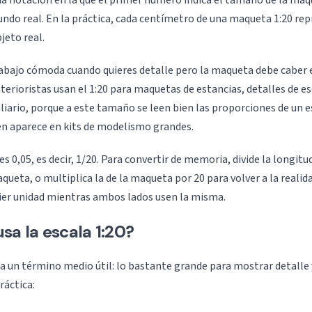
una notación en la que el primer número indica el tamaño de la maq
ndo real. En la práctica, cada centímetro de una maqueta 1:20 re
jeto real.
rabajo cómoda cuando quieres detalle pero la maqueta debe caber 
nterioristas usan el 1:20 para maquetas de estancias, detalles de es
iliario, porque a este tamaño se leen bien las proporciones de un 
n aparece en kits de modelismo grandes.
 es 0,05, es decir, 1/20. Para convertir de memoria, divide la longitu
queta, o multiplica la de la maqueta por 20 para volver a la realida
ier unidad mientras ambos lados usen la misma.
sa la escala 1:20?
pa un término medio útil: lo bastante grande para mostrar detalle 
ráctica: