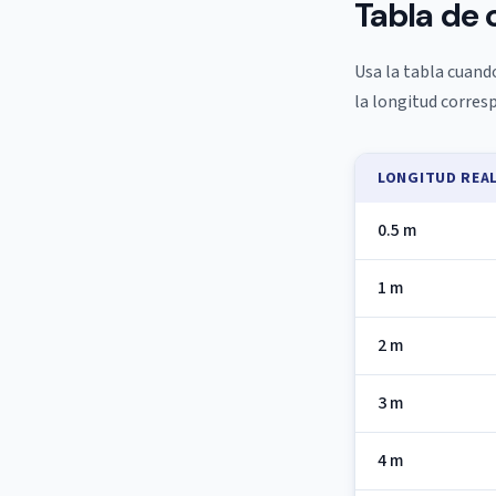
Tabla de 
Usa la tabla cuando
la longitud corres
LONGITUD REA
0.5 m
1 m
2 m
3 m
4 m