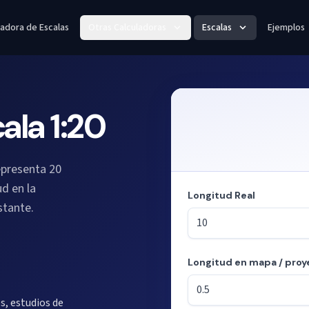
ladora de Escalas
Otras Calculadoras
Escalas
Ejemplos
ala 1:20
epresenta 20
ud en la
Longitud Real
stante.
Longitud en mapa / proy
Modo: calculando longitudes a
s, estudios de