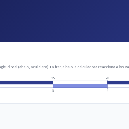
d
gitud real (abajo, azul claro). La franja bajo la calculadora reacciona a los 
0
15
20
3
4