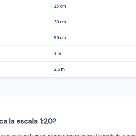
25 cm
30 cm
50 cm
1 m
2.5 m
ca la escala 1:20?