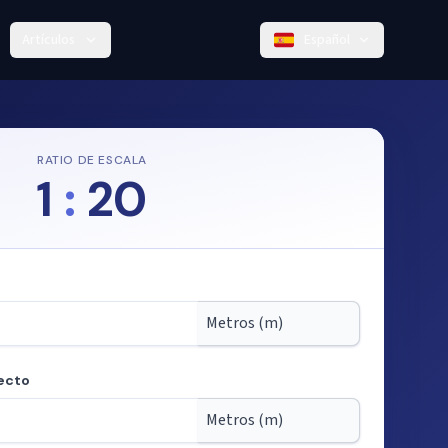
Artículos
Español
RATIO DE ESCALA
1
:
20
ecto
 partir de la escala