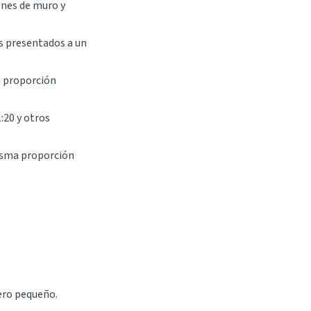
ones de muro y
es presentados a un
u proporción
:20 y otros
misma proporción
ero pequeño.