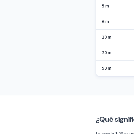
5 m
6 m
10 m
20 m
50 m
¿Qué signifi