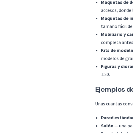
Maquetas de de
accesos, donde 
Maquetas de in
tamaño fácil de
Mobiliario y ca
completa antes 
Kits de model
modelos de gra
Figuras y dior
1:20.
Ejemplos de
Unas cuantas conve
Pared estánda
Salón
— una par