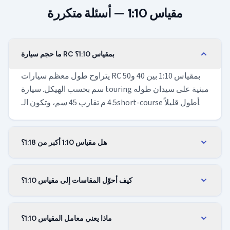
مقياس 1:10 — أسئلة متكررة
ما حجم سيارة RC بمقياس 1:10؟
يتراوح طول معظم سيارات RC بمقياس 1:10 بين 40 و50
سم بحسب الهيكل. سيارة touring مبنية على سيدان طوله
4.5 م تقارب 45 سم، وتكون الـshort-course أطول قليلاً.
هل مقياس 1:10 أكبر من 1:18؟
نعم. نموذج 1:10 يقارب ضعف نموذج 1:18 لنفس المركبة.
سيارة طولها 4.5 م تبلغ نحو 45 سم بمقياس 1:10 ونحو 25
كيف أحوّل المقاسات إلى مقياس 1:10؟
سم فقط بمقياس 1:18.
اقسم الطول الحقيقي على 10 لتحصل على طول النموذج،
أو اضرب طول النموذج في 10 لتعود إلى الواقع. سقف
ماذا يعني معامل المقياس 1:10؟
بارتفاع 2.7 م يصبح 27 سم على نموذج 1:10.