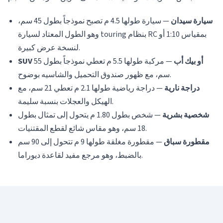
سيارة سيدان
— سيارة طولها 4.5 م تصبح نموذجاً بطول 45 سم،
وهو الطول المعتاد لسيارة touring بنظام RC بمقياس 1:10 أو
لنسخة عرض كبيرة.
SUV أو بيك أب
— مركبة طولها 5.5 م تعطي نموذجاً بطول 55
سم، مع ظهور صندوق التحميل والشاسيه بوضوح.
دراجة نارية
— دراجة رياضية طولها 2.1 م تعطي 21 سم، مع
الهيكل والعجلات بنسبة سليمة.
شخصية بشرية
— شخص بطول 1.80 م يتحول إلى تمثال بطول
18 سم، وهو مقاس شائع لقطع المقتنيات.
مقطورة سباق
— مقطورة مغلقة طولها 9 م تتحول إلى 90 سم
بالضبط، وهو مرجع مفيد لقاعدة ديوراما.