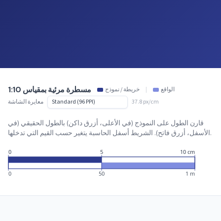
مسطرة مرئية بمقياس 1:10
الواقع
|
خريطة / نموذج
37.8 px/cm
معايرة الشاشة
قارن الطول على النموذج (في الأعلى، أزرق داكن) بالطول الحقيقي (في
الأسفل، أزرق فاتح). الشريط أسفل الحاسبة يتغير حسب القيم التي تدخلها.
0
5
10 cm
0
50
1 m