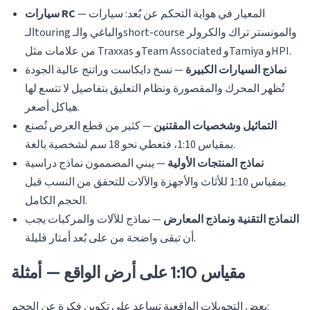
— المعيار في هواية التحكم عن بُعد: سيارات
سيارات RC
الـtouring والباغي والـshort-course والمونستر تراك والكرولر
من علامات مثل Traxxas وTeam Associated وTamiya وHPI.
نماذج السيارات الكبيرة
— نسخ دايكاست وراتنج عالية الجودة
تُظهر المحرك والمقصورة ونظام التعليق بتفاصيل لا تتسع لها
هياكل أصغر.
التماثيل وشخصيات المقتنين
— كثير من قطع العرض تُصنع
بمقياس 1:10، فتعطي نحو 18 سم لشخصية بالغة.
نماذج المنتجات الأولية
— يبني المصممون نماذج دراسية
بمقياس 1:10 للأثاث والأجهزة والآلات للتحقق من النسب قبل
الحجم الكامل.
النماذج التقنية ونماذج المعارض
— نماذج للآلات والمركبات يجب
أن تبقى واضحة من على بُعد أمتار قليلة.
مقياس 1:10 على أرض الواقع — أمثلة
بعض التحويلات الواقعية تساعد على تكوين فكرة عن الحجم: