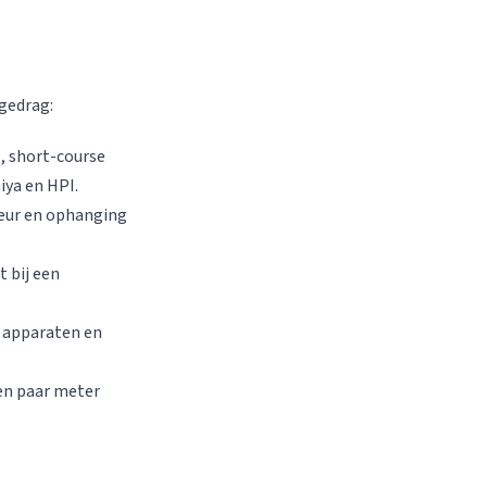
jgedrag:
s, short-course
iya en HPI.
ieur en ophanging
 bij een
 apparaten en
en paar meter