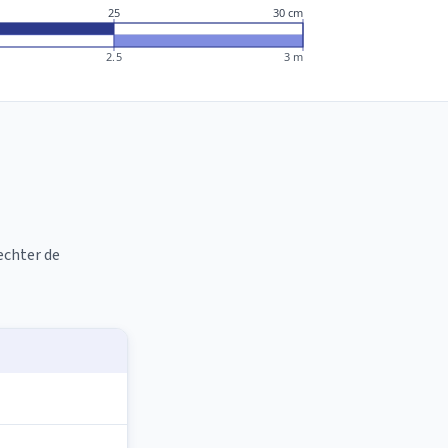
25
30 cm
2.5
3 m
echter de