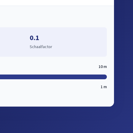
0.1
Schaalfactor
10 m
1 m