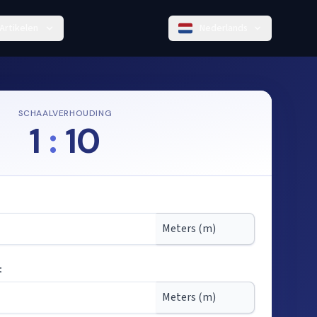
Artikelen
Nederlands
SCHAALVERHOUDING
1
:
10
t
 de schaal