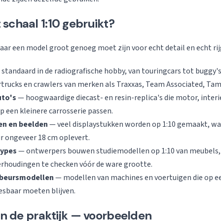
schaal 1:10 gebruikt?
 waar een model groot genoeg moet zijn voor echt detail en echt ri
standaard in de radiografische hobby, van touringcars tot buggy'
trucks en crawlers van merken als Traxxas, Team Associated, Tam
to's
— hoogwaardige diecast- en resin-replica's die motor, inter
p een kleinere carrosserie passen.
en en beelden
— veel displaystukken worden op 1:10 gemaakt, wat
r ongeveer 18 cm oplevert.
types
— ontwerpers bouwen studiemodellen op 1:10 van meubels,
rhoudingen te checken vóór de ware grootte.
 beursmodellen
— modellen van machines en voertuigen die op e
esbaar moeten blijven.
 in de praktijk — voorbeelden