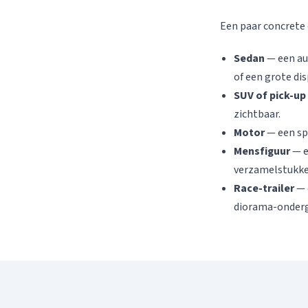
Een paar concrete
Sedan
— een au
of een grote dis
SUV of pick-up
zichtbaar.
Motor
— een spo
Mensfiguur
— e
verzamelstukke
Race-trailer
— 
diorama-onder