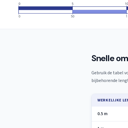
0
5
1
0
50
1
Snelle om
Gebruik de tabel vo
bijbehorende leng
WERKELIJKE L
0.5 m