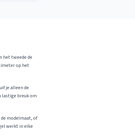
en het tweede de
timeter op het
if je alleen de
 lastige breuk om
or de modelmaat, of
el werkt in elke