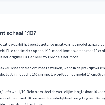
t schaal 1:10?
 notatie waarbij het eerste getal de maat van het model aangeeft 
heid. Elke centimeter op een 1:10-model komt overeen met 10 cen
 het origineel is tien keer zo groot als het model.
makkelijkste schalen om mee te werken, want in de praktijk verschu
eel dat in het echt 240 cm meet, wordt op het model 24 cm. Geen
 0,1, oftewel 1/10. Reken om: deel de werkelijke lengte door 10 vo
modelmaat met 10 om naar de werkelijkheid terug te gaan. De reg
ide zijden dezelfde gebruiken.