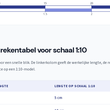
0
15
20
1.5
2
rekentabel voor schaal 1:10
or een snelle blik. De linkerkolom geeft de werkelijke lengte, de r
te op een 1:10-model.
ENGTE
LENGTE OP SCHAAL 1:10
5 cm