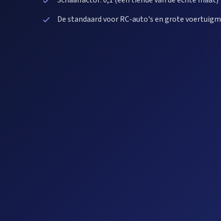
Schaalfactor: 0,1 (een tiende van de echte maat)
De standaard voor RC-auto's en grote voertuig