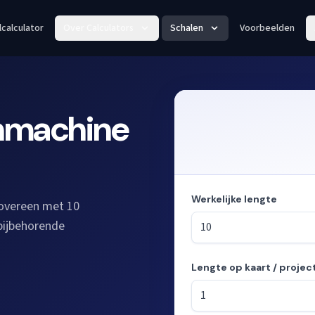
lcalculator
Over Calculators
Schalen
Voorbeelden
enmachine
Werkelijke lengte
 overeen met 10
 bijbehorende
Lengte op kaart / projec
Modus: lengtes berekenen uit