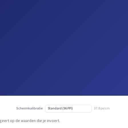
Schermkalibratie
37.8 px/cm
geert op de waarden die je invoert.