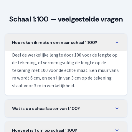
Schaal 1:100 — veelgestelde vragen
Hoe reken ik maten om naar schaal 1:100?
Deel de werkelijke lengte door 100 voor de lengte op
de tekening, of vermenigvuldig de lengte op de
tekening met 100 voor de echte maat. Een muur van 6
m wordt 6 cm, en een lijn van 3 cm op de tekening
staat voor 3 m in werkelijkheid.
Wat is de schaalfactor van 1:100?
De schaalfactor is 1/100, oftewel 0,01. Vermenigvuldig
elke werkelijke lengte met 0,01 om de grootte op
Hoeveel is 1 cm op schaal 1:100?