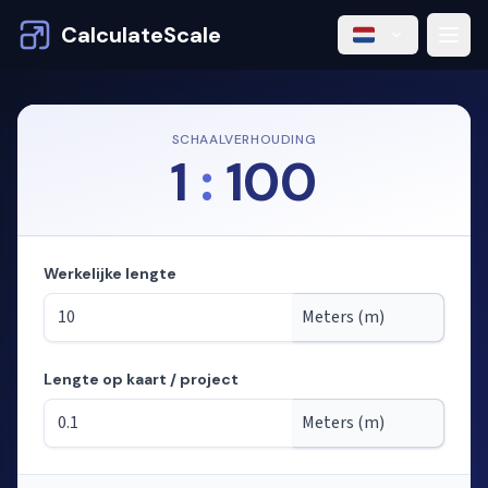
CalculateScale
SCHAALVERHOUDING
1
:
100
Werkelijke lengte
Lengte op kaart / project
Modus: lengtes berekenen uit de schaal