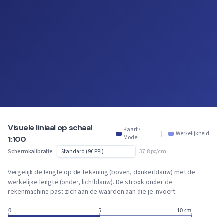
Visuele liniaal op schaal
Kaart /
|
Werkelijkheid
Model
1:100
Schermkalibratie
37.8 px/cm
Vergelijk de lengte op de tekening (boven, donkerblauw) met de
werkelijke lengte (onder, lichtblauw). De strook onder de
rekenmachine past zich aan de waarden aan die je invoert.
0
5
10 cm