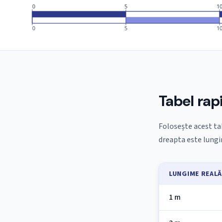
0
5
1
0
5
1
Tabel rap
Folosește acest ta
dreapta este lungi
LUNGIME REAL
1 m