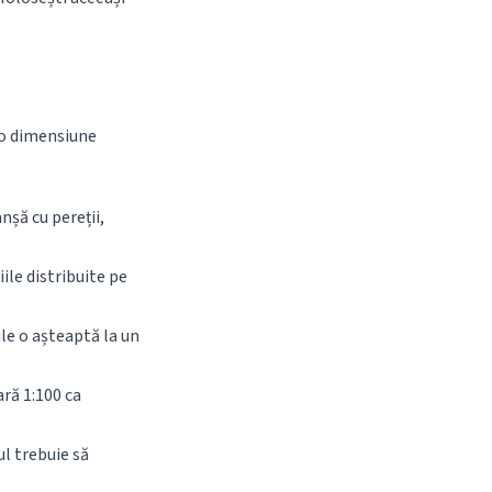
a o dimensiune
nșă cu pereții,
ile distribuite pe
ile o așteaptă la un
ară 1:100 ca
ul trebuie să