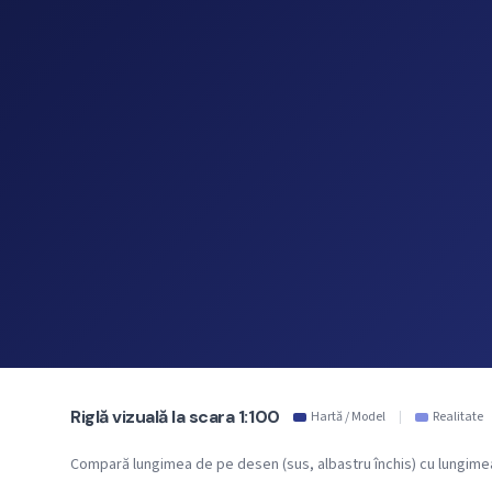
Riglă vizuală la scara 1:100
Hartă / Model
|
Realitate
Compară lungimea de pe desen (sus, albastru închis) cu lungimea r