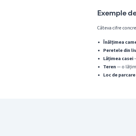
Exemple de 
Câteva cifre concre
Înălțimea came
Peretele din li
Lățimea casei
—
Teren
— o lățim
Loc de parcare