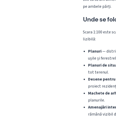
pe ambele părți.
Unde se fol
Scara 1:100 este sca
lizibilă:
Planuri
— distri
ușile și ferestre
Planuri de situ
tot terenul.
Desene pentru 
proiect rezidenț
Machete de arh
planurile.
Amenajări inte
rămână vizibil d