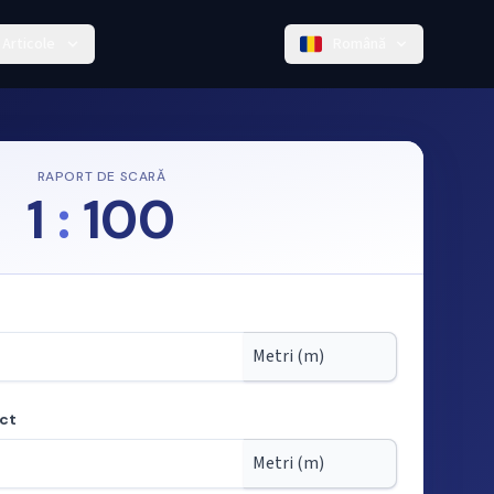
Articole
Română
RAPORT DE SCARĂ
1
:
100
ect
cară