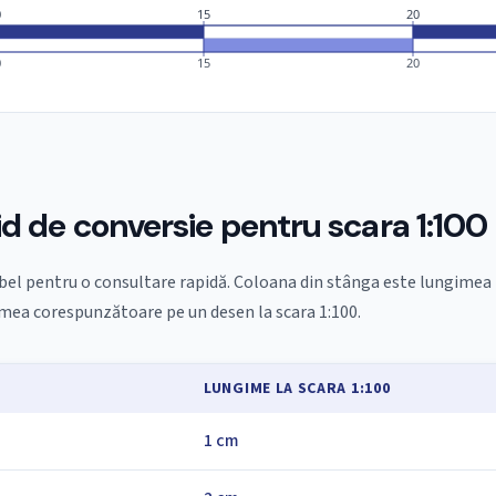
0
15
20
0
15
20
id de conversie pentru scara 1:100
bel pentru o consultare rapidă. Coloana din stânga este lungimea r
mea corespunzătoare pe un desen la scara 1:100.
Ă
LUNGIME LA SCARA 1:100
1 cm