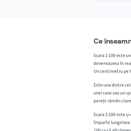
Ce înseamn
Scara 1:100 este un
dimensiunea în real
Un centimetru pe h
Este una dintre cel
unei case sau un sp
pereții rămân clare.
Scara 1:100 este și
împarte lungimea r
100 ca să afli dime