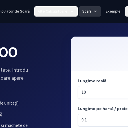
lculator de Scară
Alte Calculatoare
Scări
Exemple
100
itate. Introdu
ătoare apare
Lungime reală
e unități)
Lungime pe hartă / proi
Mod: calculul lungimilor din s
ă)
e și machete de