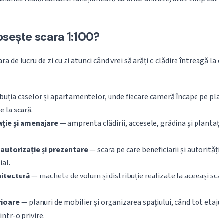
osește scara 1:100?
ra de lucru de zi cu zi atunci când vrei să arăți o clădire întreagă l
buția caselor și apartamentelor, unde fiecare cameră încape pe pla
le la scară.
ație și amenajare
— amprenta clădirii, accesele, grădina și plantați
autorizație și prezentare
— scara pe care beneficiarii și autorităț
ial.
itectură
— machete de volum și distribuție realizate la aceeași sc
rioare
— planuri de mobilier și organizarea spațiului, când tot etaj
intr-o privire.