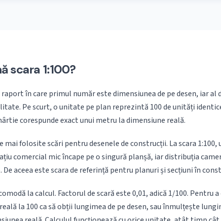
ă scara 1:100?
 raport în care primul număr este dimensiunea de pe desen, iar al 
itate. Pe scurt, o unitate pe plan reprezintă 100 de unități identic
ârtie corespunde exact unui metru la dimensiune reală.
e mai folosite scări pentru desenele de construcții. La scara 1:100, 
ațiu comercial mic încape pe o singură planșă, iar distribuția camere
 De aceea este scara de referință pentru planuri și secțiuni în constr
 comodă la calcul. Factorul de scară este 0,01, adică 1/100. Pentru 
eală la 100 ca să obții lungimea de pe desen, sau înmulțește lung
nsiunea reală. Calculul funcționează cu orice unitate, atât timp cât