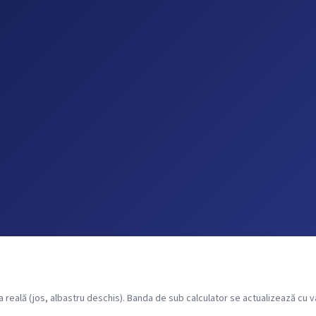
eală (jos, albastru deschis). Banda de sub calculator se actualizează cu val