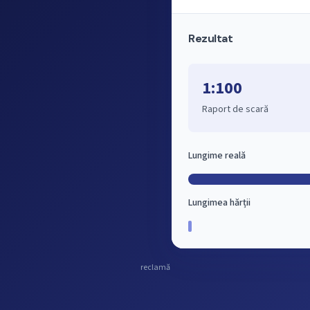
Rezultat
1:100
Raport de scară
Lungime reală
Lungimea hărții
reclamă