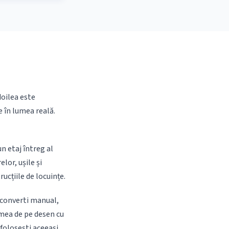
doilea este
e în lumea reală.
un etaj întreg al
lor, ușile și
ucțiile de locuințe.
a converti manual,
imea de pe desen cu
 folosești aceeași