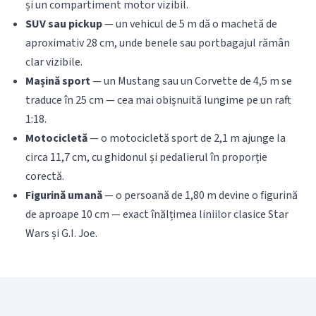
și un compartiment motor vizibil.
SUV sau pickup
— un vehicul de 5 m dă o machetă de
aproximativ 28 cm, unde benele sau portbagajul rămân
clar vizibile.
Mașină sport
— un Mustang sau un Corvette de 4,5 m se
traduce în 25 cm — cea mai obișnuită lungime pe un raft
1:18.
Motocicletă
— o motocicletă sport de 2,1 m ajunge la
circa 11,7 cm, cu ghidonul și pedalierul în proporție
corectă.
Figurină umană
— o persoană de 1,80 m devine o figurină
de aproape 10 cm — exact înălțimea liniilor clasice Star
Wars și G.I. Joe.