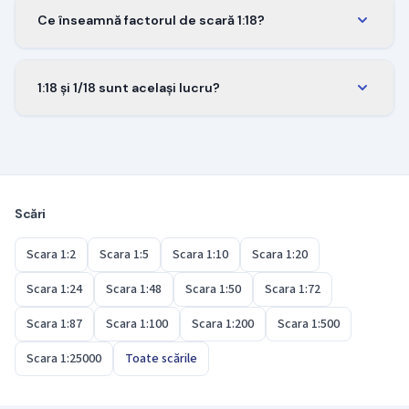
lungimea machetei, sau înmulțește lungimea
Ce înseamnă factorul de scară 1:18?
machetei cu 18 pentru a reveni la realitate. O înălțime
Factorul este 1/18, adică aproximativ 0,0556.
de 2,7 m devine 15 cm pe o dioramă 1:18.
Înmulțește orice lungime reală cu 0,0556 pentru a
1:18 și 1/18 sunt același lucru?
obține valoarea la scara 1:18. Factorul rămâne același
Da, cele două notații înseamnă exact același lucru.
indiferent de unitatea folosită.
Unii producători și magazine scriu 1/18, alții 1:18 —
raportul, și deci dimensiunea machetei, este identic.
Scări
Scara 1:2
Scara 1:5
Scara 1:10
Scara 1:20
Scara 1:24
Scara 1:48
Scara 1:50
Scara 1:72
Scara 1:87
Scara 1:100
Scara 1:200
Scara 1:500
Scara 1:25000
Toate scările