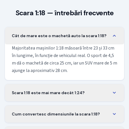
Scara 1:18 — întrebări frecvente
Cât de mare este o machetă auto la scara 1:18?
Majoritatea mașinilor 1:18 măsoară între 23 și 33 cm
în lungime, în funcție de vehiculul real. O sport de 4,5
m dă o machetă de circa 25 cm, iar un SUV mare de 5 m
ajunge la aproximativ 28 cm.
Scara 1:18 este mai mare decât 1:24?
Da. O machetă 1:18 este cu aproximativ o treime mai
mare decât o machetă 1:24 a aceleiași mașini. Una
Cum convertesc dimensiunile la scara 1:18?
lângă alta: un Mustang 1:18 măsoară circa 25 cm, iar
Împarte lungimea reală la 18 pentru a obține
1:24 abia 19 cm.