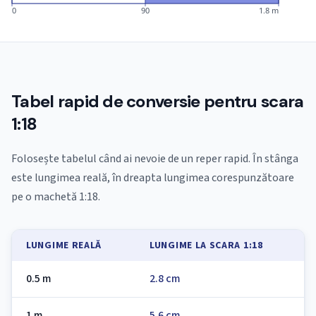
0
90
1.8 m
Tabel rapid de conversie pentru scara
1:18
Folosește tabelul când ai nevoie de un reper rapid. În stânga
este lungimea reală, în dreapta lungimea corespunzătoare
pe o machetă 1:18.
LUNGIME REALĂ
LUNGIME LA SCARA 1:18
0.5 m
2.8 cm
1 m
5.6 cm