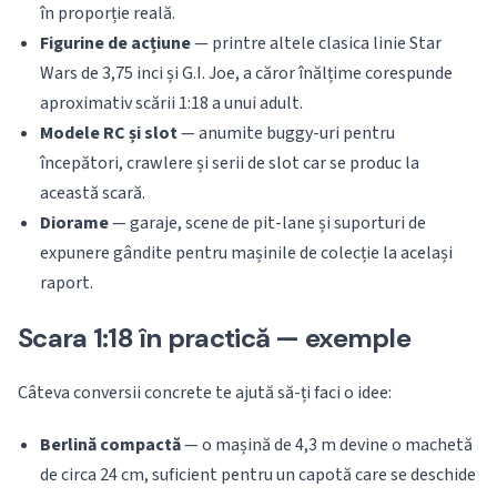
în proporție reală.
Figurine de acțiune
— printre altele clasica linie Star
Wars de 3,75 inci și G.I. Joe, a căror înălțime corespunde
aproximativ scării 1:18 a unui adult.
Modele RC și slot
— anumite buggy-uri pentru
începători, crawlere și serii de slot car se produc la
această scară.
Diorame
— garaje, scene de pit-lane și suporturi de
expunere gândite pentru mașinile de colecție la același
raport.
Scara 1:18 în practică — exemple
Câteva conversii concrete te ajută să-ți faci o idee:
Berlină compactă
— o mașină de 4,3 m devine o machetă
de circa 24 cm, suficient pentru un capotă care se deschide