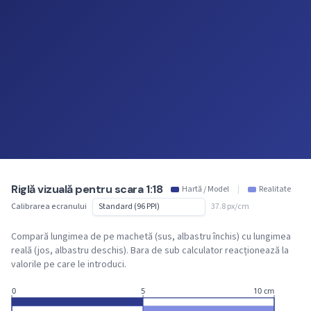
Riglă vizuală pentru scara 1:18
Hartă / Model
|
Realitate
Calibrarea ecranului
37.8 px/cm
Compară lungimea de pe machetă (sus, albastru închis) cu lungimea
reală (jos, albastru deschis). Bara de sub calculator reacționează la
valorile pe care le introduci.
0
5
10 cm