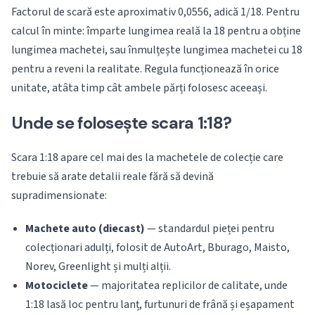
Factorul de scară este aproximativ 0,0556, adică 1/18. Pentru
calcul în minte: împarte lungimea reală la 18 pentru a obține
lungimea machetei, sau înmulțește lungimea machetei cu 18
pentru a reveni la realitate. Regula funcționează în orice
unitate, atâta timp cât ambele părți folosesc aceeași.
Unde se folosește scara 1:18?
Scara 1:18 apare cel mai des la machetele de colecție care
trebuie să arate detalii reale fără să devină
supradimensionate:
Machete auto (diecast)
— standardul pieței pentru
colecționari adulți, folosit de AutoArt, Bburago, Maisto,
Norev, Greenlight și mulți alții.
Motociclete
— majoritatea replicilor de calitate, unde
1:18 lasă loc pentru lanț, furtunuri de frână și eșapament