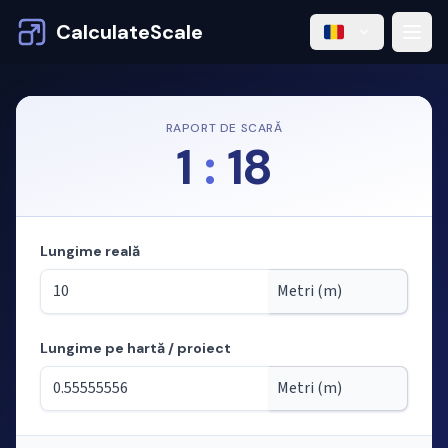
CalculateScale
RAPORT DE SCARĂ
1
:
18
Lungime reală
Lungime pe hartă / proiect
Mod: calculul lungimilor din scară