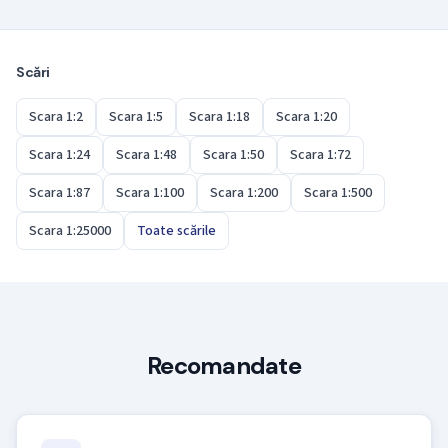
Unii producători și magazine scriu 1/10, alții 1:10 —
raportul, și deci dimensiunea machetei, este identic.
Scări
Scara 1:2
Scara 1:5
Scara 1:18
Scara 1:20
Scara 1:24
Scara 1:48
Scara 1:50
Scara 1:72
Scara 1:87
Scara 1:100
Scara 1:200
Scara 1:500
Scara 1:25000
Toate scările
Recomandate