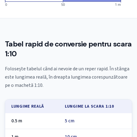
0
50
1 m
Tabel rapid de conversie pentru scara
1:10
Folosește tabelul când ai nevoie de un reper rapid. În stânga
este lungimea reală, în dreapta lungimea corespunzătoare
pe o machetă 1:10.
LUNGIME REALĂ
LUNGIME LA SCARA 1:10
0.5 m
5 cm
1 m
10 cm