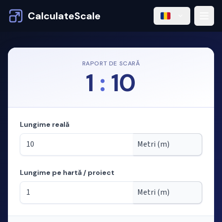
CalculateScale
RAPORT DE SCARĂ
1
:
10
Lungime reală
Lungime pe hartă / proiect
Mod: calculul lungimilor din scară