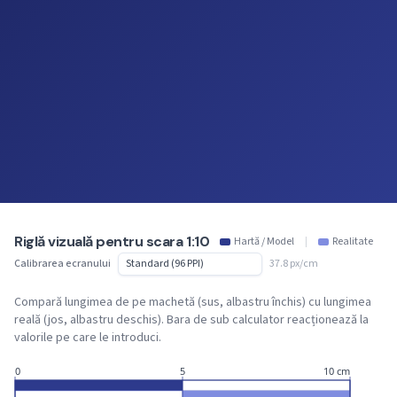
Riglă vizuală pentru scara 1:10
Hartă / Model
|
Realitate
Calibrarea ecranului
37.8 px/cm
Compară lungimea de pe machetă (sus, albastru închis) cu lungimea
reală (jos, albastru deschis). Bara de sub calculator reacționează la
valorile pe care le introduci.
0
5
10 cm