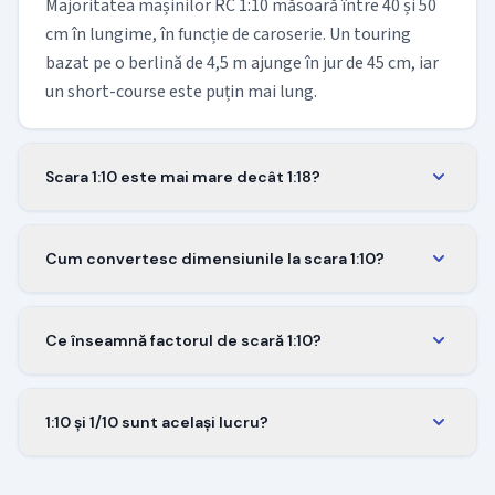
Majoritatea mașinilor RC 1:10 măsoară între 40 și 50
cm în lungime, în funcție de caroserie. Un touring
bazat pe o berlină de 4,5 m ajunge în jur de 45 cm, iar
un short-course este puțin mai lung.
Scara 1:10 este mai mare decât 1:18?
Da. O machetă 1:10 este aproape de două ori mai
mare decât una 1:18 a aceluiași vehicul. O mașină de
Cum convertesc dimensiunile la scara 1:10?
4,5 m măsoară circa 45 cm la 1:10 și doar aproximativ
Împarte lungimea reală la 10 pentru a obține
25 cm la 1:18.
lungimea machetei, sau înmulțește lungimea
Ce înseamnă factorul de scară 1:10?
machetei cu 10 pentru a reveni la realitate. O înălțime
Factorul este 1/10, adică 0,1. Înmulțește orice
de 2,7 m devine 27 cm pe o machetă 1:10.
lungime reală cu 0,1 pentru a obține valoarea la scara
1:10 și 1/10 sunt același lucru?
1:10. Factorul rămâne același indiferent de unitatea
Da, cele două notații înseamnă exact același lucru.
folosită.