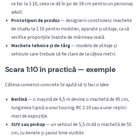
se fac la 1:10, ceea ce dă în jur de 18 cm pentru un personaj
adult.
Prototipuri de produs
— designerii construiesc machete
de studiu la 1:10 pentru mobilier, aparate și utilaje, ca să
verifice proporțiile înainte de mărimea reală.
Machete tehnice și de târg
— modele de utilaje și
vehicule care trebuie să fie clare de la câțiva metri.
Scara 1:10 în practică — exemple
Câteva conversii concrete te ajută să-ți faci o idee:
Berlină
— o mașină de 4,5 m devine o machetă de 45 cm,
lungimea tipică a unui touring RC 1:10 sau a unei replici
mari de expoziție.
SUV sau pickup
— un vehicul de 5,5 m dă o machetă de 55
cm, cu benele și șasiul bine vizibile.