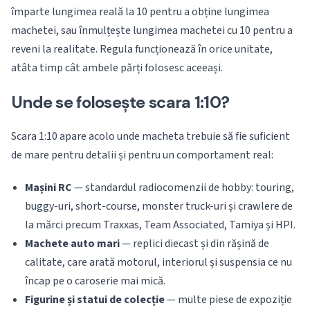
împarte lungimea reală la 10 pentru a obține lungimea
machetei, sau înmulțește lungimea machetei cu 10 pentru a
reveni la realitate. Regula funcționează în orice unitate,
atâta timp cât ambele părți folosesc aceeași.
Unde se folosește scara 1:10?
Scara 1:10 apare acolo unde macheta trebuie să fie suficient
de mare pentru detalii și pentru un comportament real:
Mașini RC
— standardul radiocomenzii de hobby: touring,
buggy-uri, short-course, monster truck-uri și crawlere de
la mărci precum Traxxas, Team Associated, Tamiya și HPI.
Machete auto mari
— replici diecast și din rășină de
calitate, care arată motorul, interiorul și suspensia ce nu
încap pe o caroserie mai mică.
Figurine și statui de colecție
— multe piese de expoziție