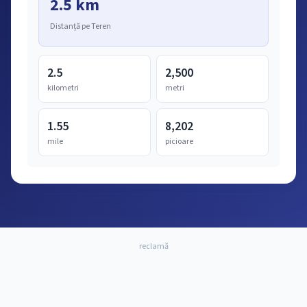
2.5 km
Distanță pe Teren
2.5
2,500
kilometri
metri
1.55
8,202
mile
picioare
reclamă