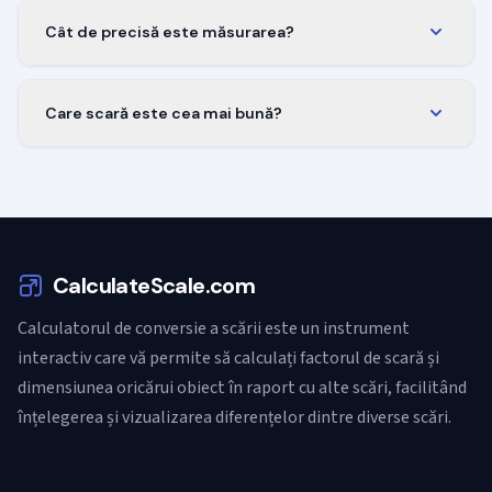
Cât de precisă este măsurarea?
Precizia depinde de calitatea hărții și metoda de
măsurare.
Care scară este cea mai bună?
Pentru drumeții, 1:25.000 sau 1:50.000 sunt ideale.
CalculateScale.com
Calculatorul de conversie a scării este un instrument
interactiv care vă permite să calculați factorul de scară și
dimensiunea oricărui obiect în raport cu alte scări, facilitând
înțelegerea și vizualizarea diferențelor dintre diverse scări.