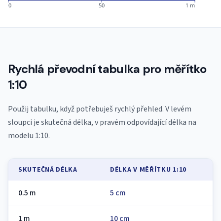
0
50
1 m
Rychlá převodní tabulka pro měřítko
1:10
Použij tabulku, když potřebuješ rychlý přehled. V levém
sloupci je skutečná délka, v pravém odpovídající délka na
modelu 1:10.
SKUTEČNÁ DÉLKA
DÉLKA V MĚŘÍTKU 1:10
0.5 m
5 cm
1 m
10 cm