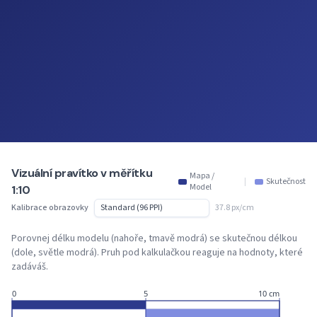
Vizuální pravítko v měřítku
Mapa /
|
Skutečnost
Model
1:10
Kalibrace obrazovky
37.8 px/cm
Porovnej délku modelu (nahoře, tmavě modrá) se skutečnou délkou
(dole, světle modrá). Pruh pod kalkulačkou reaguje na hodnoty, které
zadáváš.
0
5
10 cm