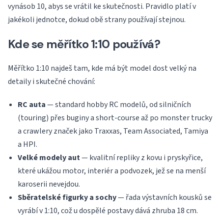
vynásob 10, abys se vrátil ke skutečnosti. Pravidlo platí v
jakékoli jednotce, dokud obě strany používají stejnou.
Kde se měřítko 1:10 používá?
Měřítko 1:10 najdeš tam, kde má být model dost velký na
detaily i skutečné chování:
RC auta
— standard hobby RC modelů, od silničních
(touring) přes buginy a short-course až po monster trucky
a crawlery značek jako Traxxas, Team Associated, Tamiya
a HPI.
Velké modely aut
— kvalitní repliky z kovu i pryskyřice,
které ukážou motor, interiér a podvozek, jež se na menší
karoserii nevejdou.
Sběratelské figurky a sochy
— řada výstavních kousků se
vyrábí v 1:10, což u dospělé postavy dává zhruba 18 cm.