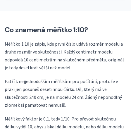
Co znamená měřítko 1:10?
Měřítko 1:10 je zápis, kde první číslo udává rozměr modelu a
druhé rozměr ve skutečnosti. Každý centimetr modelu
odpovídá 10 centimetrům na skutečném předmětu, originál
je tedy desetkrát větší než model.
Patří k nejjednodušším měřítkům pro počítání, protože v
praxi jen posuneš desetinnou čárku. Díl, který má ve
skutečnosti 240 cm, je na modelu 24 cm. Žádný nepohodlný
zlomek si pamatovat nemusíš.
Měřítkový faktor je 0,1, tedy 1/10. Pro převod: skutečnou
délku vyděl 10, abys získal délku modelu, nebo délku modelu