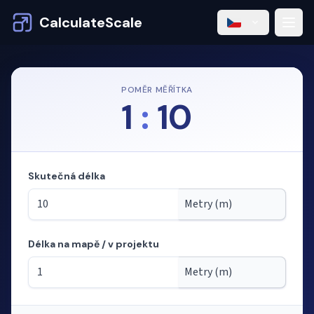
CalculateScale
POMĚR MĚŘÍTKA
1
:
10
Skutečná délka
Délka na mapě / v projektu
Režim: výpočet délek z měřítka