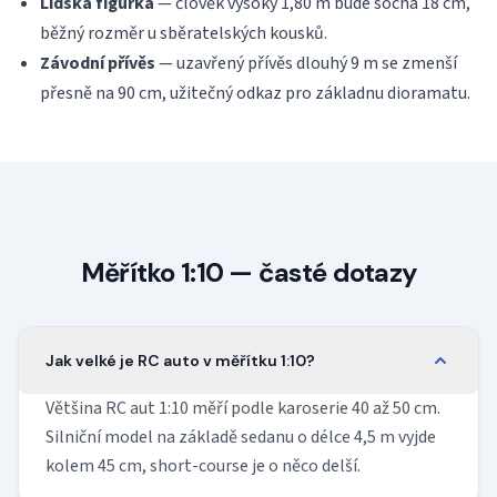
Lidská figurka
— člověk vysoký 1,80 m bude socha 18 cm,
běžný rozměr u sběratelských kousků.
Závodní přívěs
— uzavřený přívěs dlouhý 9 m se zmenší
přesně na 90 cm, užitečný odkaz pro základnu dioramatu.
Měřítko 1:10 — časté dotazy
Jak velké je RC auto v měřítku 1:10?
Většina RC aut 1:10 měří podle karoserie 40 až 50 cm.
Silniční model na základě sedanu o délce 4,5 m vyjde
kolem 45 cm, short-course je o něco delší.