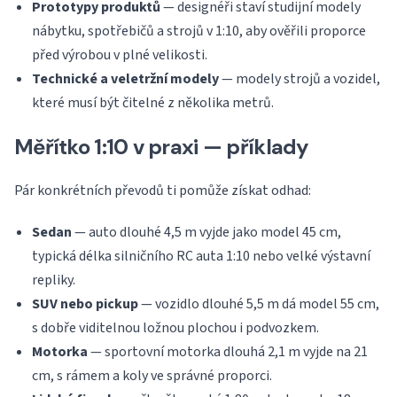
Prototypy produktů
— designéři staví studijní modely
nábytku, spotřebičů a strojů v 1:10, aby ověřili proporce
před výrobou v plné velikosti.
Technické a veletržní modely
— modely strojů a vozidel,
které musí být čitelné z několika metrů.
Měřítko 1:10 v praxi — příklady
Pár konkrétních převodů ti pomůže získat odhad:
Sedan
— auto dlouhé 4,5 m vyjde jako model 45 cm,
typická délka silničního RC auta 1:10 nebo velké výstavní
repliky.
SUV nebo pickup
— vozidlo dlouhé 5,5 m dá model 55 cm,
s dobře viditelnou ložnou plochou i podvozkem.
Motorka
— sportovní motorka dlouhá 2,1 m vyjde na 21
cm, s rámem a koly ve správné proporci.