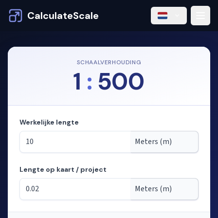
CalculateScale
SCHAALVERHOUDING
1
:
500
Werkelijke lengte
Lengte op kaart / project
Modus: lengtes berekenen uit de schaal