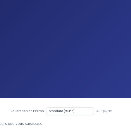
Calibration de l'écran
37.8 px/cm
leurs que vous saisissez.