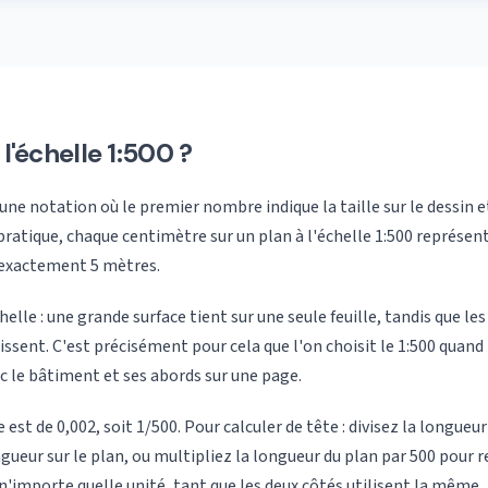
 l'échelle 1:500 ?
 une notation où le premier nombre indique la taille sur le dessin et
n pratique, chaque centimètre sur un plan à l'échelle 1:500 représe
t exactement 5 mètres.
helle : une grande surface tient sur une seule feuille, tandis que les
aissent. C'est précisément pour cela que l'on choisit le 1:500 quand
ec le bâtiment et ses abords sur une page.
 est de 0,002, soit 1/500. Pour calculer de tête : divisez la longueur
gueur sur le plan, ou multipliez la longueur du plan par 500 pour rev
n'importe quelle unité, tant que les deux côtés utilisent la même.