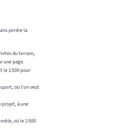
sans perdre la
ites du terrain,
ur une page.
 le 1:500 pour
 sport, où l'on veut
 projet, à une
mble, où le 1:500