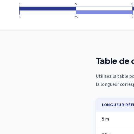
0
5
1
0
25
5
Table de 
Utilisez la table p
la longueur corresp
LONGUEUR RÉE
5 m