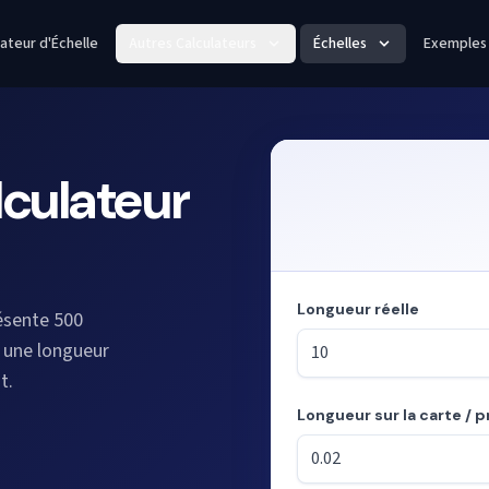
lateur d'Échelle
Autres Calculateurs
Échelles
Exemples
lculateur
Longueur réelle
résente 500
z une longueur
t.
Longueur sur la carte / p
Mode : calcul des longueurs à 