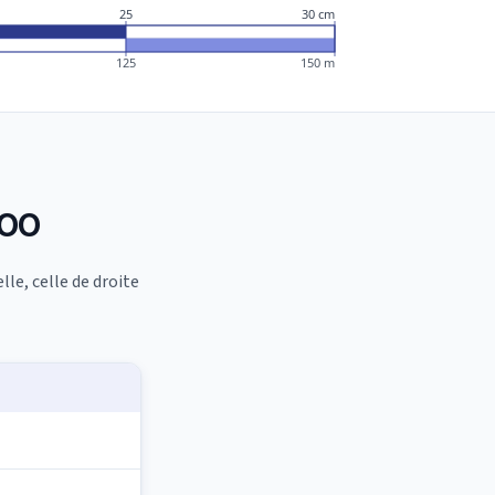
25
30 cm
125
150 m
500
lle, celle de droite