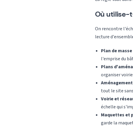
Où utilise-t
On rencontre l'éche
lecture d'ensemble
Plan de masse
l'emprise du bât
Plans d'amén
organiser voiri
Aménagement 
tout le site san
Voirie et résea
échelle qui s'i
Maquettes et 
garde la maquett