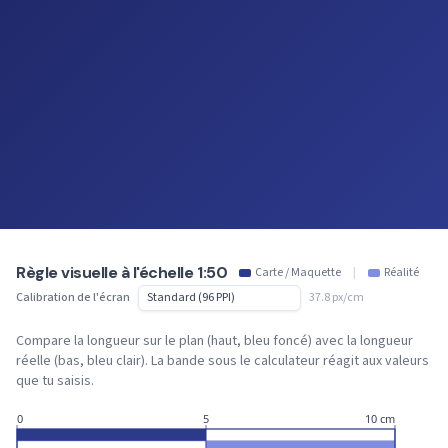
Règle visuelle à l'échelle 1:50
Carte / Maquette
|
Réalité
Calibration de l'écran
37.8 px/cm
Compare la longueur sur le plan (haut, bleu foncé) avec la longueur
réelle (bas, bleu clair). La bande sous le calculateur réagit aux valeurs
que tu saisis.
0
5
10 cm