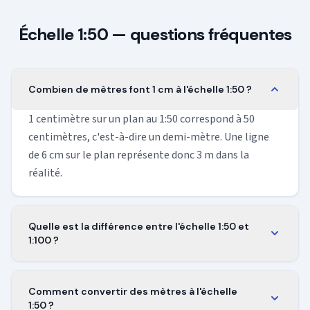
Échelle 1:50 — questions fréquentes
Combien de mètres font 1 cm à l'échelle 1:50 ?
1 centimètre sur un plan au 1:50 correspond à 50
centimètres, c'est-à-dire un demi-mètre. Une ligne
de 6 cm sur le plan représente donc 3 m dans la
réalité.
Quelle est la différence entre l'échelle 1:50 et
1:100 ?
Le 1:50 est deux fois plus grand que le 1:100 et tient
quatre fois plus de détail sur la même feuille. Utilise
Comment convertir des mètres à l'échelle
le 1:50 quand tu veux voir le mobilier et les
1:50 ?