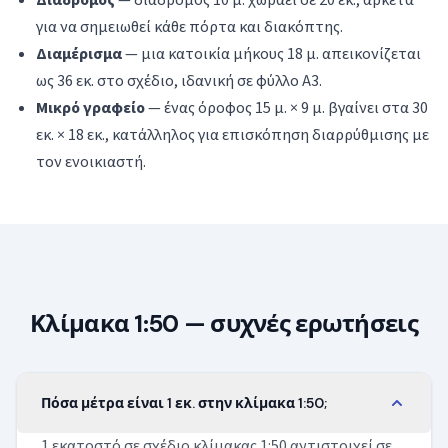
Διάδρομος
— διάδρομος 10 μ. χωράει σε 20 εκ., αρκετά
για να σημειωθεί κάθε πόρτα και διακόπτης.
Διαμέρισμα
— μια κατοικία μήκους 18 μ. απεικονίζεται
ως 36 εκ. στο σχέδιο, ιδανική σε φύλλο A3.
Μικρό γραφείο
— ένας όροφος 15 μ. × 9 μ. βγαίνει στα 30
εκ. × 18 εκ., κατάλληλος για επισκόπηση διαρρύθμισης με
τον ενοικιαστή.
Κλίμακα 1:50 — συχνές ερωτήσεις
Πόσα μέτρα είναι 1 εκ. στην κλίμακα 1:50;
1 εκατοστό σε σχέδιο κλίμακας 1:50 αντιστοιχεί σε