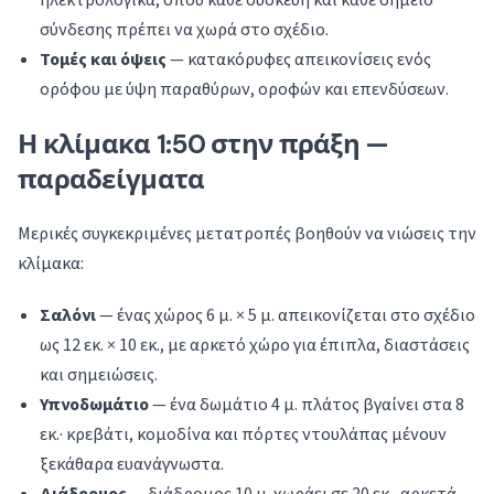
ηλεκτρολογικά, όπου κάθε συσκευή και κάθε σημείο
σύνδεσης πρέπει να χωρά στο σχέδιο.
Τομές και όψεις
— κατακόρυφες απεικονίσεις ενός
ορόφου με ύψη παραθύρων, οροφών και επενδύσεων.
Η κλίμακα 1:50 στην πράξη —
παραδείγματα
Μερικές συγκεκριμένες μετατροπές βοηθούν να νιώσεις την
κλίμακα:
Σαλόνι
— ένας χώρος 6 μ. × 5 μ. απεικονίζεται στο σχέδιο
ως 12 εκ. × 10 εκ., με αρκετό χώρο για έπιπλα, διαστάσεις
και σημειώσεις.
Υπνοδωμάτιο
— ένα δωμάτιο 4 μ. πλάτος βγαίνει στα 8
εκ.· κρεβάτι, κομοδίνα και πόρτες ντουλάπας μένουν
ξεκάθαρα ευανάγνωστα.