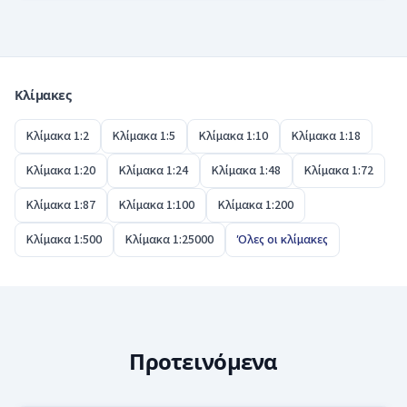
Ναι. Για κατόψεις, διαρρυθμίσεις και λεπτομέρειες
μέτρησης.
φινιρίσματος, η 1:50 είναι η κλασική επιλογή, γιατί
αφήνει αρκετό χώρο για καθαρή διαστασιολόγηση
και σημειώσεις. Για ολόκληρο κτήριο είναι καλύτερη
Κλίμακες
η 1:100, για λεπτομέρειες κατασκευής η 1:20 ή η 1:10.
Κλίμακα 1:2
Κλίμακα 1:5
Κλίμακα 1:10
Κλίμακα 1:18
Κλίμακα 1:20
Κλίμακα 1:24
Κλίμακα 1:48
Κλίμακα 1:72
Κλίμακα 1:87
Κλίμακα 1:100
Κλίμακα 1:200
Κλίμακα 1:500
Κλίμακα 1:25000
Όλες οι κλίμακες
Προτεινόμενα