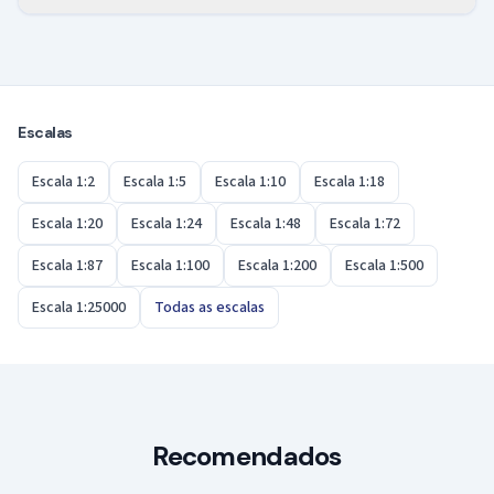
Sim. Para plantas, mobiliário e detalhes de
acabamento, o 1:50 é a escala clássica, porque deixa
espaço para cotar e anotar com clareza. Para o
edifício todo é melhor o 1:100; para detalhes de
Escalas
execução, usa o 1:20 ou o 1:10.
Escala 1:2
Escala 1:5
Escala 1:10
Escala 1:18
Escala 1:20
Escala 1:24
Escala 1:48
Escala 1:72
Escala 1:87
Escala 1:100
Escala 1:200
Escala 1:500
Escala 1:25000
Todas as escalas
Recomendados