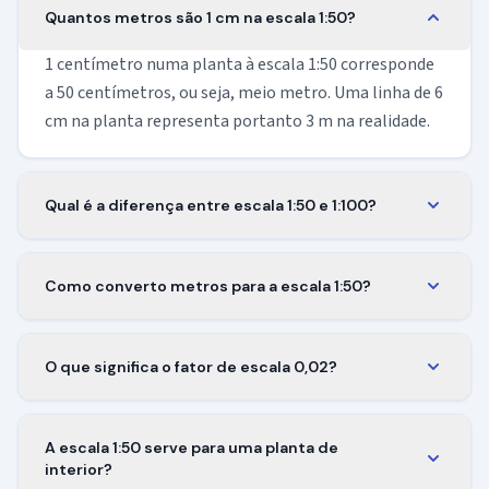
Quantos metros são 1 cm na escala 1:50?
1 centímetro numa planta à escala 1:50 corresponde
a 50 centímetros, ou seja, meio metro. Uma linha de 6
cm na planta representa portanto 3 m na realidade.
Qual é a diferença entre escala 1:50 e 1:100?
A escala 1:50 é o dobro da 1:100 e cabe quatro vezes
mais detalhe na mesma folha. Usa 1:50 quando queres
Como converto metros para a escala 1:50?
ver mobiliário e equipamentos; passa a 1:100 quando
Divide a medida real por 50. Uma parede de 5 m fica
precisas de mostrar um piso inteiro ou um pequeno
em 10 cm na planta e um quarto de 3 m sai em 6 cm. A
edifício numa só folha.
O que significa o fator de escala 0,02?
regra serve em qualquer unidade, desde que ambos os
É o número pelo qual multiplicas a medida real para
lados usem a mesma.
obter a medida na planta. Medida real × 0,02 = medida
A escala 1:50 serve para uma planta de
na planta. O fator é o mesmo em qualquer unidade.
interior?