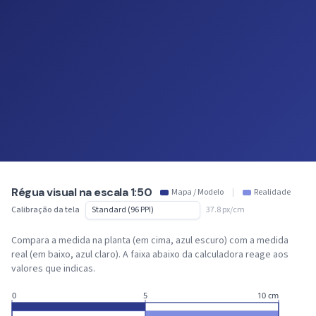
Régua visual na escala 1:50
Mapa / Modelo
|
Realidade
Calibração da tela
37.8 px/cm
Compara a medida na planta (em cima, azul escuro) com a medida
real (em baixo, azul claro). A faixa abaixo da calculadora reage aos
valores que indicas.
0
5
10 cm