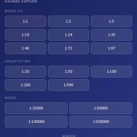
Escalas comuns
MODELOS
1:1
1:2
1:5
1:10
1:24
1:35
1:48
1:72
1:87
ARQUITETURA
1:20
1:50
1:100
1:200
1:500
MAPAS
1:25000
1:50000
1:100000
1:500000
anúncio