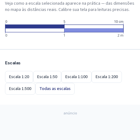
Veja como a escala selecionada aparece na prática — das dimensões
no mapa às distâncias reais. Calibre sua tela para leituras precisas.
0
5
10 cm
0
1
2 m
Escalas
Escala 1:20
Escala 1:50
Escala 1:100
Escala 1:200
Escala 1:500
Todas as escalas
anúncio