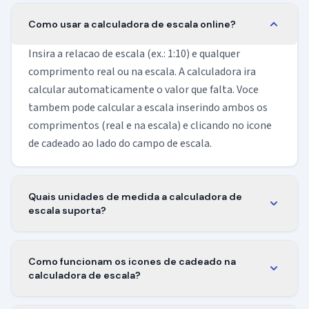
Como usar a calculadora de escala online?
Insira a relacao de escala (ex.: 1:10) e qualquer
comprimento real ou na escala. A calculadora ira
calcular automaticamente o valor que falta. Voce
tambem pode calcular a escala inserindo ambos os
comprimentos (real e na escala) e clicando no icone
de cadeado ao lado do campo de escala.
Quais unidades de medida a calculadora de
escala suporta?
A calculadora suporta unidades metricas (mm, cm, m,
km), unidades imperiais (polegadas, pes, jardas,
Como funcionam os icones de cadeado na
milhas) e milhas nauticas (nmi). Voce pode converter
calculadora de escala?
livremente entre diferentes unidades usando os
Os icones de cadeado controlam a conversao de