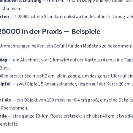
chenbewirtschaftung
— Grenzen, Zufahrtswege und Bestände lasse
klar lesen.
arten
— 1:25000 ist ein Standardmaßstab für detaillierte topografi
5000 in der Praxis — Beispiele
 Umrechnungen helfen, ein Gefühl für den Maßstab zu bekommen:
 Weg
— ein Abschnitt von 1 km wird auf der Karte zu 4 cm, eine Tag
Blatt.
0 m breiter See misst 2 cm, klein genug, um das ganze Ufer auf ei
ipfel
— zwei Gipfel, 5 km auseinander, liegen auf der Karte 20 cm
r Fels
— ein Objekt von 100 m ist nur 0,4 cm groß, einzelne Detail
n übernehmen.
nde
— eine ganze 10-km-Route erstreckt sich über 40 cm, etwa di
enblatts.