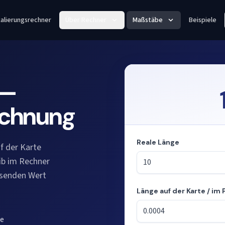
alierungsrechner
Über Rechner
Maßstäbe
Beispiele
 —
echnung
Reale Länge
f der Karte
ib im Rechner
ssenden Wert
Länge auf der Karte / im 
Modus: Längen aus dem Maßs
de