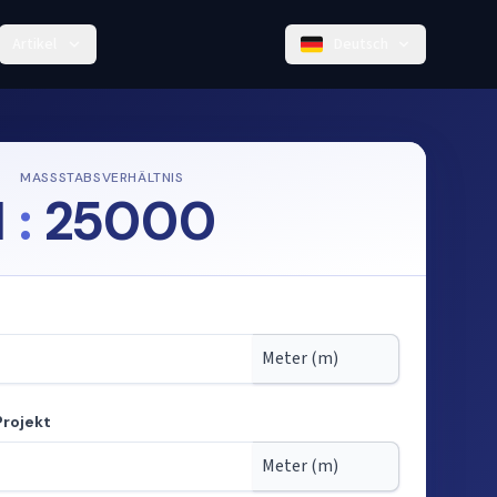
Artikel
Deutsch
MASSSTABSVERHÄLTNIS
1
:
25000
Projekt
tab berechnen