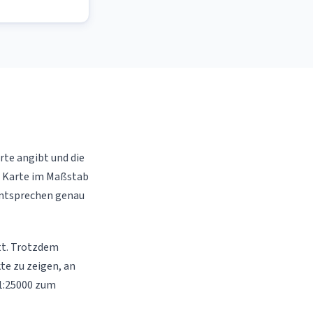
arte angibt und die
er Karte im Maßstab
 entsprechen genau
att. Trotzdem
e zu zeigen, an
 1:25000 zum