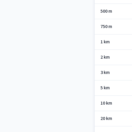
500 m
750 m
1 km
2 km
3 km
5 km
10 km
20 km