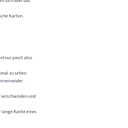
n sich über das
sche Karten.
estour passt also
nmal zu sehen.
 voneinander
s verschwinden und
e lange Kante eines