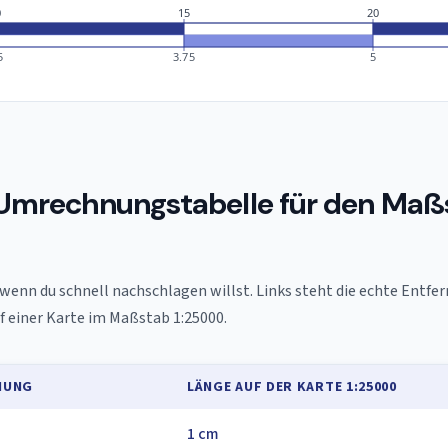
0
15
20
5
3.75
5
 Umrechnungstabelle für den Maß
 wenn du schnell nachschlagen willst. Links steht die echte Entfer
 einer Karte im Maßstab 1:25000.
NUNG
LÄNGE AUF DER KARTE 1:25000
1 cm