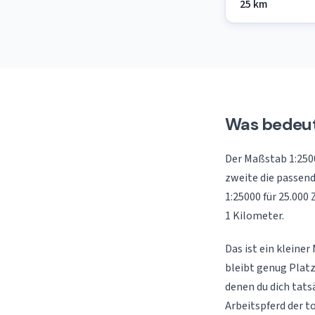
25 km
Was bedeut
Der Maßstab 1:25000
zweite die passend
1:25000 für 25.000
1 Kilometer.
Das ist ein kleine
bleibt genug Plat
denen du dich tats
Arbeitspferd der t