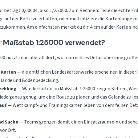
 beträgt 0,00004, also 1/25.000. Zum Rechnen: Teile die echte En
ge auf der Karte zu erhalten, oder multipliziere die Kartenlänge m
kzukommen. Am einfachsten merkst du dir: 4 cm auf der Karte sind
r Maßstab 1:25000 verwendet?
0 nutzt man überall dort, wo man echtes Detail über eine große 
 Karten
— die amtlichen Landeskartenwerke erscheinen in dieser D
elände und Bodenbedeckung.
rekking
— Wanderkarten im Maßstab 1:25000 zeigen Kehren, Wass
ede genau genug, um eine Route zu planen und das Gelände zu les
auf
— Wettkampf- und Trainingskarten leben von dem feinen Detai
.
nd Suche
— Teams grenzen damit einen Einsatzraum ein und sehen
vor Ort.