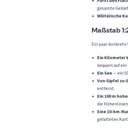
Forst und Flä
gesamte Gebiet 
Militärische K
Maßstab 1:2
Ein paar konkrete
Ein Kilometer
bequem auf ein 
Ein See
— ein 50
Von Gipfel zu G
entfernt.
Ein 100 m hohe
die Höhenlinie
Eine 10-km-Ru
gefalteten Kart