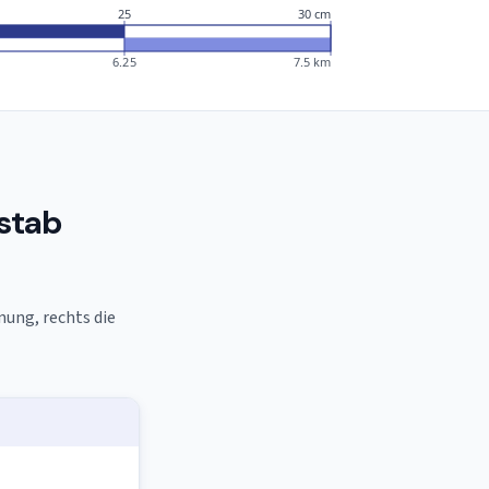
25
30 cm
6.25
7.5 km
stab
nung, rechts die