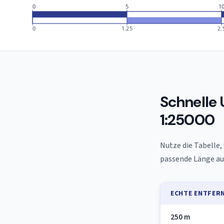
0
5
1
0
1.25
2.
Schnelle
1:25000
Nutze die Tabelle,
passende Länge auf
ECHTE ENTFER
250 m