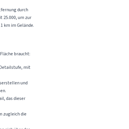
tfernung durch
it 25.000, um zur
 1 km im Gelände.
Fläche braucht:
etailstufe, mit
erstellen und
en.
l, das dieser
 zugleich die