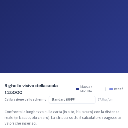
Righello visivo della scala
Mappa /
|
Realtà
Modello
1:25000
Calibrazione dello schermo
37.8 px/cm
Confronta la lunghezza sulla carta (in alto, blu scuro) con la distanza
reale (in basso, blu chiaro). La striscia sotto il calcolatore reagisce ai
valori che inserisci.