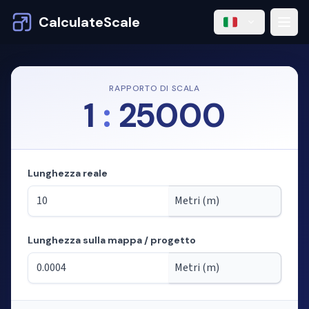
CalculateScale
RAPPORTO DI SCALA
1
:
25000
Lunghezza reale
Lunghezza sulla mappa / progetto
Modalità: calcolo delle lunghezze dalla scala