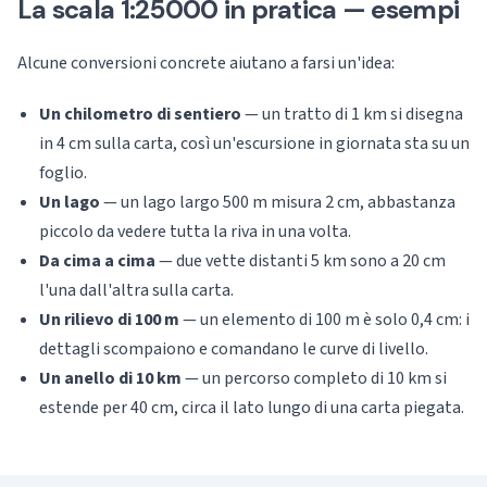
La scala 1:25000 in pratica — esempi
Alcune conversioni concrete aiutano a farsi un'idea:
Un chilometro di sentiero
— un tratto di 1 km si disegna
in 4 cm sulla carta, così un'escursione in giornata sta su un
foglio.
Un lago
— un lago largo 500 m misura 2 cm, abbastanza
piccolo da vedere tutta la riva in una volta.
Da cima a cima
— due vette distanti 5 km sono a 20 cm
l'una dall'altra sulla carta.
Un rilievo di 100 m
— un elemento di 100 m è solo 0,4 cm: i
dettagli scompaiono e comandano le curve di livello.
Un anello di 10 km
— un percorso completo di 10 km si
estende per 40 cm, circa il lato lungo di una carta piegata.