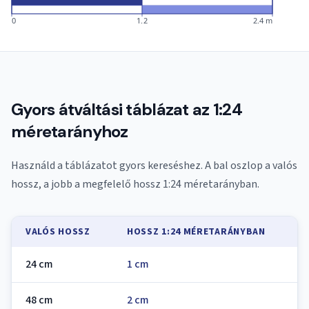
0
1.2
2.4 m
Gyors átváltási táblázat az 1:24
méretarányhoz
Használd a táblázatot gyors kereséshez. A bal oszlop a valós
hossz, a jobb a megfelelő hossz 1:24 méretarányban.
VALÓS HOSSZ
HOSSZ 1:24 MÉRETARÁNYBAN
24 cm
1 cm
48 cm
2 cm