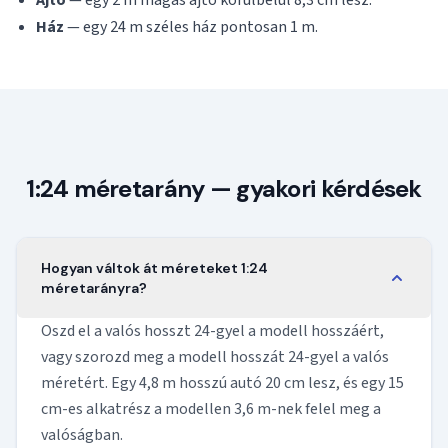
Ajtó
— egy 2 m magas ajtó körülbelül 8,3 cm lesz.
Ház
— egy 24 m széles ház pontosan 1 m.
1:24 méretarány — gyakori kérdések
Hogyan váltok át méreteket 1:24
méretarányra?
Oszd el a valós hosszt 24-gyel a modell hosszáért,
vagy szorozd meg a modell hosszát 24-gyel a valós
méretért. Egy 4,8 m hosszú autó 20 cm lesz, és egy 15
cm-es alkatrész a modellen 3,6 m-nek felel meg a
valóságban.