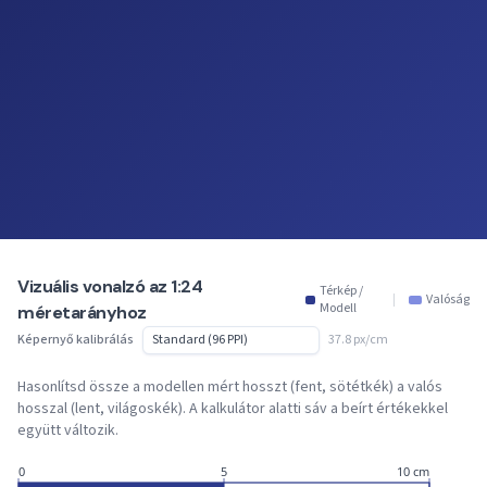
Vizuális vonalzó az 1:24
Térkép /
|
Valóság
Modell
méretarányhoz
Képernyő kalibrálás
37.8 px/cm
Hasonlítsd össze a modellen mért hosszt (fent, sötétkék) a valós
hosszal (lent, világoskék). A kalkulátor alatti sáv a beírt értékekkel
együtt változik.
0
5
10 cm