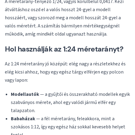
A méretarány-tényező 1/24, vagyis körülbelül 0,0417. Kézi
átváltáshoz oszd el a valós hosszt 24-gyel a modell
hosszáért, vagy szorozd meg a modell hosszát 24-gyel a
valós méretért. A számítás bármilyen mértékegységnél
működik, amíg mindkét oldal ugyanazt használja.
Hol használják az 1:24 méretarányt?
Az 1:24 méretarány jó középút: elég nagy a részletekhez és
elég kicsi ahhoz, hogy egy egész tárgy elférjen egy polcon
vagy lapon:
Modellautók
— a gyűjtői és összerakható modellek egyik
szabványos mérete, ahol egy valódi jármű elfér egy
talapzaton.
Babaházak
— a fél méretarány, feleakkora, mint a
szokásos 1:12, így egy egész ház sokkal kevesebb helyet