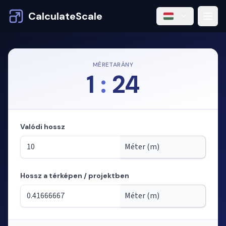
CalculateScale
MÉRETARÁNY
1
:
24
Valódi hossz
Hossz a térképen / projektben
Mód: hosszak számítása a méretarányból