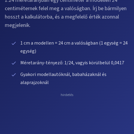
1:24 méretarányban egy centiméter a modellen 24
centiméternek felel meg a valóságban. Írj be bármilyen
hosszt a kalkulátorba, és a megfelelő érték azonnal
megjelenik.
1 cm a modellen = 24 cm a valóságban (1 egység = 24
egység)
Méretarány-tényező: 1/24, vagyis körülbelül 0,0417
Gyakori modellautóknál, babaházaknál és
alaprajzoknál
hirdetés