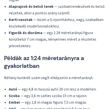
foglal.
Alaprajzok és belső terek
— szobaelrendezések és belső
nézetek, ahol a pontos arány számít.
Kerti vasutak
— közel a G nyomtávhoz, nagy, szabadban
közlekedő modellvonatokhoz.
Figurák és dioráma
— egy 1:24 méretarányú figura
körülbelül 7 cm magas, kényelmes méret a részletes
jelenetekhez.
Példák az 1:24 méretarányra a
gyakorlatban
Néhány konkrét szám segít elképzelni a méretarányt:
Autó
— egy 4,8 m hosszú autó 20 cm lesz a modellen.
Szoba
— egy 3,6 m széles szoba 15 cm a rajzon.
Ember
— egy 1,8 m magas figura 7,5 cm magas.