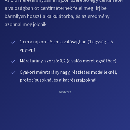
Az 1:5 méretarányban a rajzon szereplő egy centiméter
a valóságban öt centiméternek felel meg. Írj be
bármilyen hosszt a kalkulátorba, és az eredmény
azonnal megjelenik.
1 cm a rajzon = 5 cm a valóságban (1 egység = 5
egység)
Méretarány-szorzó: 0,2 (a valós méret egyötöde)
Gyakori méretarány nagy, részletes modelleknél,
prototípusoknál és alkatrészrajzoknál
hirdetés