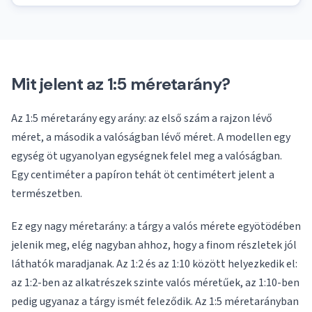
Mit jelent az 1:5 méretarány?
Az 1:5 méretarány egy arány: az első szám a rajzon lévő
méret, a második a valóságban lévő méret. A modellen egy
egység öt ugyanolyan egységnek felel meg a valóságban.
Egy centiméter a papíron tehát öt centimétert jelent a
természetben.
Ez egy nagy méretarány: a tárgy a valós mérete egyötödében
jelenik meg, elég nagyban ahhoz, hogy a finom részletek jól
láthatók maradjanak. Az 1:2 és az 1:10 között helyezkedik el:
az 1:2-ben az alkatrészek szinte valós méretűek, az 1:10-ben
pedig ugyanaz a tárgy ismét feleződik. Az 1:5 méretarányban