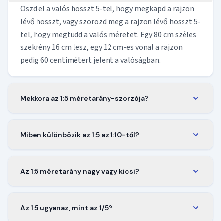
Oszd el a valós hosszt 5-tel, hogy megkapd a rajzon
lévő hosszt, vagy szorozd meg a rajzon lévő hosszt 5-
tel, hogy megtudd a valós méretet. Egy 80 cm széles
szekrény 16 cm lesz, egy 12 cm-es vonal a rajzon
pedig 60 centimétert jelent a valóságban.
Mekkora az 1:5 méretarány-szorzója?
A méretarány-szorzó 1/5, vagyis 0,2. Szorozz meg
bármilyen valós hosszt 0,2-del, hogy megkapd az 1:5
Miben különbözik az 1:5 az 1:10-től?
méretarányú méretét. A szorzó ugyanaz marad, akár
Az 1:5 méretarányban minden kétszer akkora, mint
milliméterben, centiméterben vagy méterben
az 1:10-ben, így ugyanaz a tárgy négyszer akkora
mérsz.
Az 1:5 méretarány nagy vagy kicsi?
területet foglal el a lapon. Cserébe a lefedett terület
Ez egy nagy méretarány. Minél kisebb a második
kisebb: az 1:5 több részletet tart meg egyetlen
szám, annál nagyobb a rajz. Az 1:5 a tárgyakat a valós
alkatrészen, az 1:10-be pedig nagyobb tárgy fér el
Az 1:5 ugyanaz, mint az 1/5?
méretük egyötödében mutatja, sokkal nagyobban,
egy lapon.