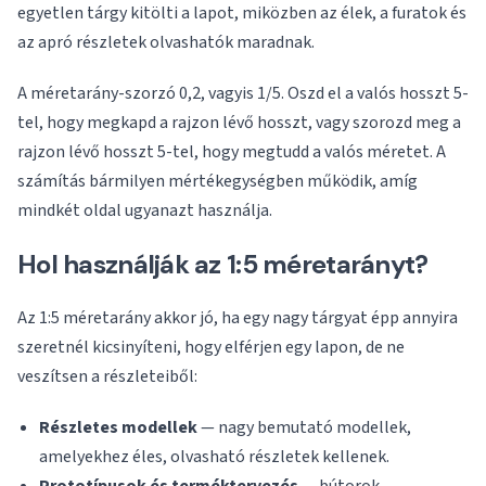
egyetlen tárgy kitölti a lapot, miközben az élek, a furatok és
az apró részletek olvashatók maradnak.
A méretarány-szorzó 0,2, vagyis 1/5. Oszd el a valós hosszt 5-
tel, hogy megkapd a rajzon lévő hosszt, vagy szorozd meg a
rajzon lévő hosszt 5-tel, hogy megtudd a valós méretet. A
számítás bármilyen mértékegységben működik, amíg
mindkét oldal ugyanazt használja.
Hol használják az 1:5 méretarányt?
Az 1:5 méretarány akkor jó, ha egy nagy tárgyat épp annyira
szeretnél kicsinyíteni, hogy elférjen egy lapon, de ne
veszítsen a részleteiből:
Részletes modellek
— nagy bemutató modellek,
amelyekhez éles, olvasható részletek kellenek.