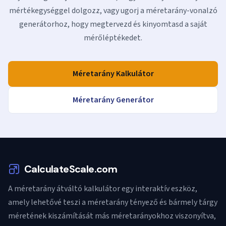
mértékegységgel dolgozz, vagy ugorj a méretarány-vonalzó
generátorhoz, hogy megtervezd és kinyomtasd a saját
mérőléptékedet.
Méretarány Kalkulátor
Méretarány Generátor
CalculateScale.com
A méretarány átváltó kalkulátor egy interaktív eszköz,
amely lehetővé teszi a méretarány tényező és bármely tárgy
méretének kiszámítását más méretarányokhoz viszonyítva,