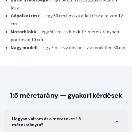
Bútor szélessége
— egy 80 cm széles szekrény 16 cm
lesz.
Gépalkatrész
— egy 60 cm hosszú alkatrész a rajzon 12
cm.
Motorblokk
— egy 50 cm-es blokk 1:5 méretarányban
pontosan 10 cm.
Nagy modell
— egy 3 m-es valós hossz a modellen 60 cm.
1:5 méretarány — gyakori kérdések
Hogyan váltom át a méreteket 1:5
méretarányra?