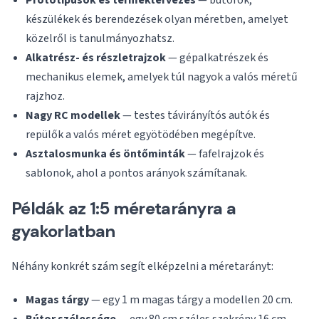
Prototípusok és terméktervezés
— bútorok,
készülékek és berendezések olyan méretben, amelyet
közelről is tanulmányozhatsz.
Alkatrész- és részletrajzok
— gépalkatrészek és
mechanikus elemek, amelyek túl nagyok a valós méretű
rajzhoz.
Nagy RC modellek
— testes távirányítós autók és
repülők a valós méret egyötödében megépítve.
Asztalosmunka és öntőminták
— fafelrajzok és
sablonok, ahol a pontos arányok számítanak.
Példák az 1:5 méretarányra a
gyakorlatban
Néhány konkrét szám segít elképzelni a méretarányt:
Magas tárgy
— egy 1 m magas tárgy a modellen 20 cm.