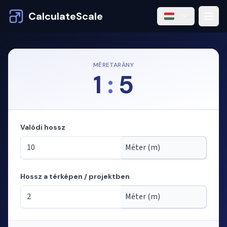
CalculateScale
MÉRETARÁNY
1
:
5
Valódi hossz
Hossz a térképen / projektben
Mód: hosszak számítása a méretarányból