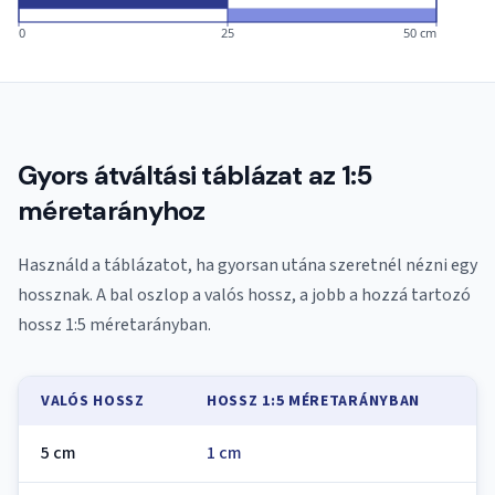
0
25
50 cm
Gyors átváltási táblázat az 1:5
méretarányhoz
Használd a táblázatot, ha gyorsan utána szeretnél nézni egy
hossznak. A bal oszlop a valós hossz, a jobb a hozzá tartozó
hossz 1:5 méretarányban.
VALÓS HOSSZ
HOSSZ 1:5 MÉRETARÁNYBAN
5 cm
1 cm