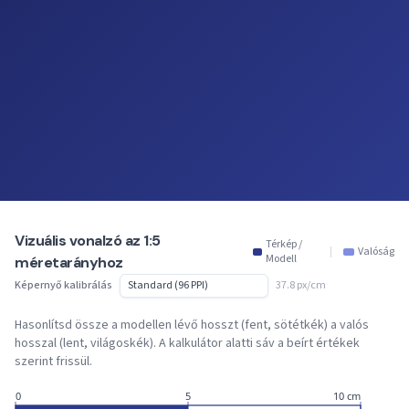
Vizuális vonalzó az 1:5
Térkép /
|
Valóság
Modell
méretarányhoz
Képernyő kalibrálás
37.8 px/cm
Hasonlítsd össze a modellen lévő hosszt (fent, sötétkék) a valós
hosszal (lent, világoskék). A kalkulátor alatti sáv a beírt értékek
szerint frissül.
0
5
10 cm