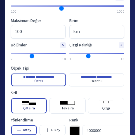
100
1000
Maksimum Değer
Birim
Bölümler
Çizgi Kalınlığı
5
5
2
10
1
10
Ölçek Tipi
Üstel
Orantılı
Stil
Çift sıra
Tek sıra
Çizgi
Yönlendirme
Renk
Yatay
Dikey