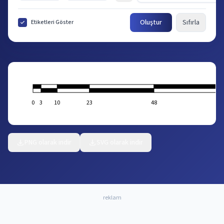
Oluştur
Sıfırla
Etiketleri Göster
0
3
10
23
48
PNG olarak indir
SVG olarak indir
reklam