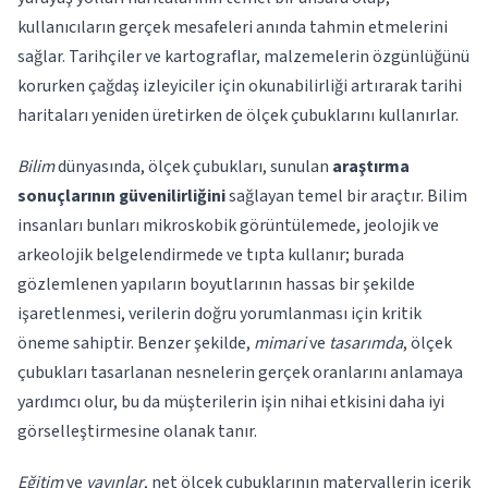
kullanıcıların gerçek mesafeleri anında tahmin etmelerini
sağlar. Tarihçiler ve kartograflar, malzemelerin özgünlüğünü
korurken çağdaş izleyiciler için okunabilirliği artırarak tarihi
haritaları yeniden üretirken de ölçek çubuklarını kullanırlar.
Bilim
dünyasında, ölçek çubukları, sunulan
araştırma
sonuçlarının güvenilirliğini
sağlayan temel bir araçtır. Bilim
insanları bunları mikroskobik görüntülemede, jeolojik ve
arkeolojik belgelendirmede ve tıpta kullanır; burada
gözlemlenen yapıların boyutlarının hassas bir şekilde
işaretlenmesi, verilerin doğru yorumlanması için kritik
öneme sahiptir. Benzer şekilde,
mimari
ve
tasarımda
, ölçek
çubukları tasarlanan nesnelerin gerçek oranlarını anlamaya
yardımcı olur, bu da müşterilerin işin nihai etkisini daha iyi
görselleştirmesine olanak tanır.
Eğitim
ve
yayınlar
, net ölçek çubuklarının materyallerin içerik