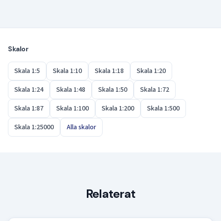
Ibland — det beror på objektets storlek. Ett A4-ark är
ungefär 297 × 210 mm. I skala 1:2 får du plats med
verkliga objekt på upp till cirka 60 × 40 cm. För större
saker behöver du A3 eller ett större format.
Skalor
Skala 1:5
Skala 1:10
Skala 1:18
Skala 1:20
Skala 1:24
Skala 1:48
Skala 1:50
Skala 1:72
Skala 1:87
Skala 1:100
Skala 1:200
Skala 1:500
Skala 1:25000
Alla skalor
Relaterat