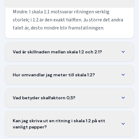
Mindre. I skala 1:1 motsvarar ritningen verklig
storlek; i 1:2 är den exakt hälften. Ju större det andra
talet är, desto mindre blir framställningen.
Vad är skillnaden mellan skala 1:2 och 2:1?
De går åt motsatt håll. Skala 1:2 förminskar — en
enhet på ritningen motsvarar två i verkligheten.
Hur omvandlar jag meter till skala 1:2?
Skala 2:1 förstorar — två enheter på ritningen står för
Dela den verkliga längden med två. 6 meter i
en i verkligheten, vilket är praktiskt för små detaljer
verkligheten blir 3 meter på en ritning eller modell i
som smycken eller elektronikkomponenter.
Vad betyder skalfaktorn 0,5?
skala 1:2. Regeln gäller i vilken enhet som helst, så
Det är talet du multiplicerar den verkliga längden
länge du använder samma på båda sidor.
med för att få den skalade längden. Verklig längd × 0,5
Kan jag skriva ut en ritning i skala 1:2 på ett
= skalad längd. Faktorn är densamma oavsett om du
vanligt papper?
jobbar i millimeter, centimeter eller meter.