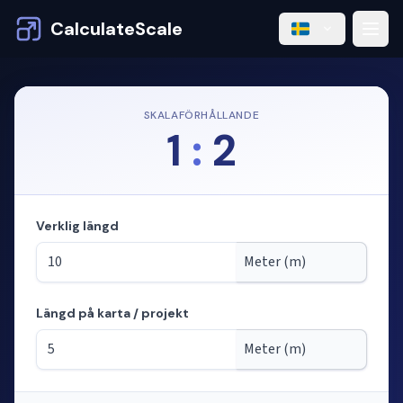
CalculateScale
SKALAFÖRHÅLLANDE
1
:
2
Verklig längd
Längd på karta / projekt
Läge: beräknar längder från skala