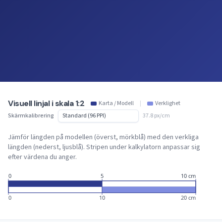
Visuell linjal i skala 1:2
Karta / Modell
|
Verklighet
Skärmkalibrering
37.8 px/cm
Jämför längden på modellen (överst, mörkblå) med den verkliga
längden (nederst, ljusblå). Stripen under kalkylatorn anpassar sig
efter värdena du anger.
0
5
10 cm
0
10
20 cm