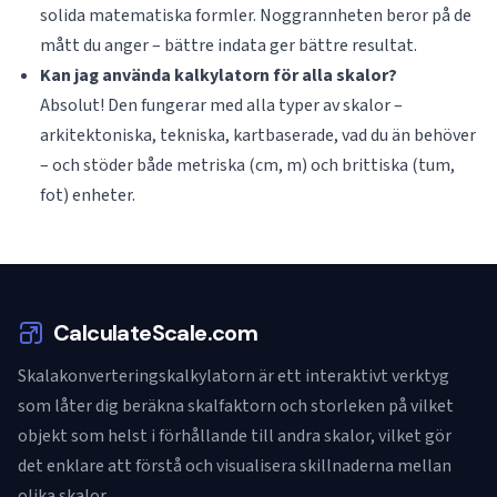
solida matematiska formler. Noggrannheten beror på de
mått du anger – bättre indata ger bättre resultat.
Kan jag använda kalkylatorn för alla skalor?
Absolut! Den fungerar med alla typer av skalor –
arkitektoniska, tekniska, kartbaserade, vad du än behöver
– och stöder både metriska (cm, m) och brittiska (tum,
fot) enheter.
CalculateScale.com
Skalakonverteringskalkylatorn är ett interaktivt verktyg
som låter dig beräkna skalfaktorn och storleken på vilket
objekt som helst i förhållande till andra skalor, vilket gör
det enklare att förstå och visualisera skillnaderna mellan
olika skalor.