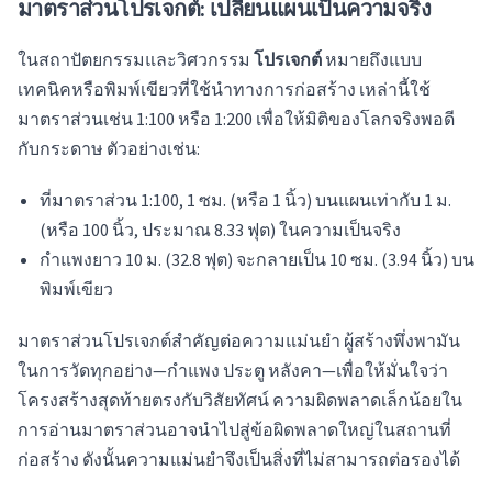
มาตราส่วนโปรเจกต์: เปลี่ยนแผนเป็นความจริง
ในสถาปัตยกรรมและวิศวกรรม
โปรเจกต์
หมายถึงแบบ
เทคนิคหรือพิมพ์เขียวที่ใช้นำทางการก่อสร้าง เหล่านี้ใช้
มาตราส่วนเช่น 1:100 หรือ 1:200 เพื่อให้มิติของโลกจริงพอดี
กับกระดาษ ตัวอย่างเช่น:
ที่มาตราส่วน 1:100, 1 ซม. (หรือ 1 นิ้ว) บนแผนเท่ากับ 1 ม.
(หรือ 100 นิ้ว, ประมาณ 8.33 ฟุต) ในความเป็นจริง
กำแพงยาว 10 ม. (32.8 ฟุต) จะกลายเป็น 10 ซม. (3.94 นิ้ว) บน
พิมพ์เขียว
มาตราส่วนโปรเจกต์สำคัญต่อความแม่นยำ ผู้สร้างพึ่งพามัน
ในการวัดทุกอย่าง—กำแพง ประตู หลังคา—เพื่อให้มั่นใจว่า
โครงสร้างสุดท้ายตรงกับวิสัยทัศน์ ความผิดพลาดเล็กน้อยใน
การอ่านมาตราส่วนอาจนำไปสู่ข้อผิดพลาดใหญ่ในสถานที่
ก่อสร้าง ดังนั้นความแม่นยำจึงเป็นสิ่งที่ไม่สามารถต่อรองได้