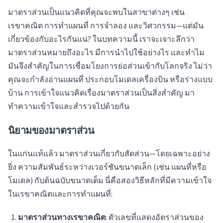
มาตราส่วนเป็นแนวคิดที่คุณจะพบในสาขาต่างๆ เช่น
เรขาคณิต การทำแผนที่ การจำลอง และวิศวกรรม—แต่มัน
เกี่ยวข้องกับอะไรกันแน่? ในบทความนี้ เราจะเจาะลึกว่า
มาตราส่วนหมายถึงอะไร มีการนำไปใช้อย่างไร และทำไม
มันจึงสำคัญในการเชื่อมโยงการย่อส่วนเข้ากับโลกจริง ไม่ว่า
คุณจะกำลังอ่านแผนที่ ประกอบโมเดลเครื่องบิน หรือร่างแบบ
บ้าน การเข้าใจแนวคิดเรื่องมาตราส่วนเป็นสิ่งสำคัญ มา
ทำความเข้าใจและสำรวจไปด้วยกัน
นิยามของมาตราส่วน
ในแก่นแท้แล้ว มาตราส่วนเกี่ยวกับสัดส่วน—โดยเฉพาะอย่าง
ยิ่ง ความสัมพันธ์ระหว่างเวอร์ชันขนาดเล็ก (เช่น แผนที่หรือ
โมเดล) กับต้นฉบับขนาดเต็ม นี่คือสองวิธีหลักที่มีความเข้าใจ
ในเรขาคณิตและการทำแผนที่:
มาตราส่วนทางเรขาคณิต
: ตัวเลขที่แสดงอัตราส่วนของ