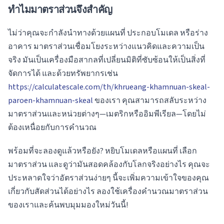
ทำไมมาตราส่วนจึงสำคัญ
ไม่ว่าคุณจะกำลังนำทางด้วยแผนที่ ประกอบโมเดล หรือร่าง
อาคาร มาตราส่วนเชื่อมโยงระหว่างแนวคิดและความเป็น
จริง มันเป็นเครื่องมือสากลที่เปลี่ยนมิติที่ซับซ้อนให้เป็นสิ่งที่
จัดการได้ และด้วยทรัพยากรเช่น
https://calculatescale.com/th/khrueang-khamnuan-skeal-
paroen-khamnuan-skeal
ของเรา คุณสามารถสลับระหว่าง
มาตราส่วนและหน่วยต่างๆ—เมตริกหรืออิมพีเรียล—โดยไม่
ต้องเหนื่อยกับการคำนวณ
พร้อมที่จะลองดูแล้วหรือยัง? หยิบโมเดลหรือแผนที่ เลือก
มาตราส่วน และดูว่ามันสอดคล้องกับโลกจริงอย่างไร คุณจะ
ประหลาดใจว่าอัตราส่วนง่ายๆ นี้จะเพิ่มความเข้าใจของคุณ
เกี่ยวกับสัดส่วนได้อย่างไร ลองใช้เครื่องคำนวณมาตราส่วน
ของเราและค้นพบมุมมองใหม่วันนี้!