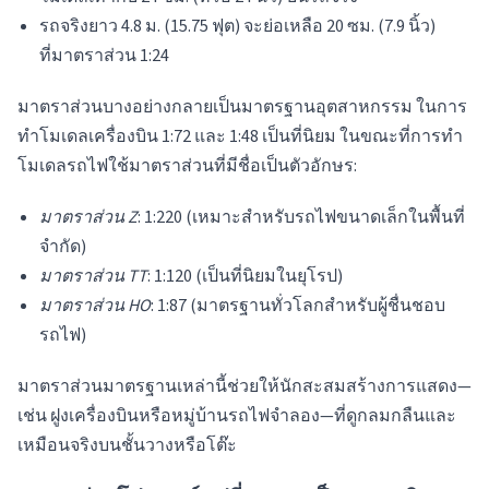
รถจริงยาว 4.8 ม. (15.75 ฟุต) จะย่อเหลือ 20 ซม. (7.9 นิ้ว)
ที่มาตราส่วน 1:24
มาตราส่วนบางอย่างกลายเป็นมาตรฐานอุตสาหกรรม ในการ
ทำโมเดลเครื่องบิน 1:72 และ 1:48 เป็นที่นิยม ในขณะที่การทำ
โมเดลรถไฟใช้มาตราส่วนที่มีชื่อเป็นตัวอักษร:
มาตราส่วน Z
: 1:220 (เหมาะสำหรับรถไฟขนาดเล็กในพื้นที่
จำกัด)
มาตราส่วน TT
: 1:120 (เป็นที่นิยมในยุโรป)
มาตราส่วน HO
: 1:87 (มาตรฐานทั่วโลกสำหรับผู้ชื่นชอบ
รถไฟ)
มาตราส่วนมาตรฐานเหล่านี้ช่วยให้นักสะสมสร้างการแสดง—
เช่น ฝูงเครื่องบินหรือหมู่บ้านรถไฟจำลอง—ที่ดูกลมกลืนและ
เหมือนจริงบนชั้นวางหรือโต๊ะ