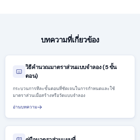
บทความที่เกี่ยวข้อง
วิธีคำนวณมาตราส่วนแบบจำลอง (5 ขั้น
ตอน)
กระบวนการทีละขั้นตอนที่ชัดเจนในการกำหนดและใช้
มาตราส่วนเมื่อสร้างหรือวัดแบบจำลอง
อ่านบทความ
คู่มือมาตราส่วนแผนที่