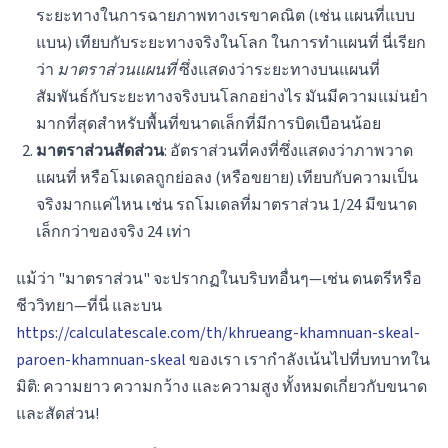
ระยะทางในการฉายภาพทางเรขาคณิต (เช่น แผนที่แบบ
แบน) เทียบกับระยะทางจริงในโลก ในการทำแผนที่ นี่เรียก
ว่า
มาตราส่วนแผนที่
ซึ่งแสดงว่าระยะทางบนแผนที่
สัมพันธ์กับระยะทางจริงบนโลกอย่างไร มันมีความแม่นยำ
มากที่สุดสำหรับพื้นที่ขนาดเล็กที่มีการบิดเบือนน้อย
มาตราส่วนสัดส่วน
: อัตราส่วนที่คงที่ซึ่งแสดงว่าภาพวาด
แผนที่ หรือโมเดลถูกย่อลง (หรือขยาย) เทียบกับความเป็น
จริงมากแค่ไหน เช่น รถโมเดลที่มาตราส่วน 1/24 มีขนาด
เล็กกว่าของจริง 24 เท่า
แม้ว่า "มาตราส่วน" จะปรากฏในบริบทอื่นๆ—เช่น ดนตรีหรือ
ชีววิทยา—ที่นี่ และบน
https://calculatescale.com/th/khrueang-khamnuan-skeal-
paroen-khamnuan-skeal
ของเรา เรากำลังเน้นไปที่บทบาทใน
มิติ: ความยาว ความกว้าง และความสูง ทั้งหมดเกี่ยวกับขนาด
และสัดส่วน!