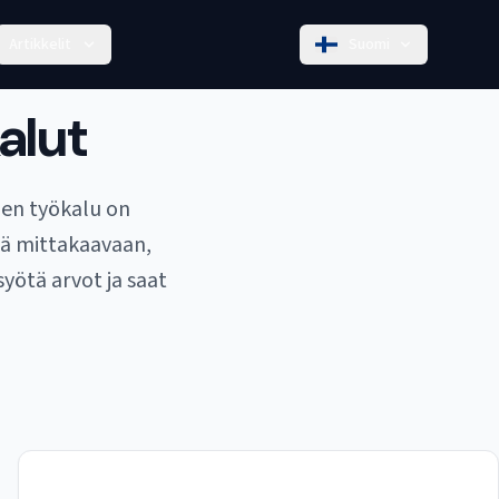
Artikkelit
Suomi
alut
inen työkalu on
sä mittakaavaan,
syötä arvot ja saat