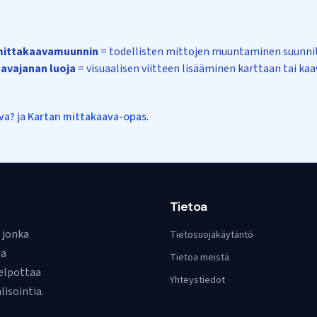
 mittakaavamuunnin
= todellisten mittojen muuntaminen suunnite
avajanan luoja
= visuaalisen viitteen lisääminen karttaan tai ka
va?
ja
Kartan mittakaava-opas
.
Tietoa
 jonka
Tietosuojakäytäntö
sa
Tietoa meistä
elpottaa
Yhteystiedot
lisointia.