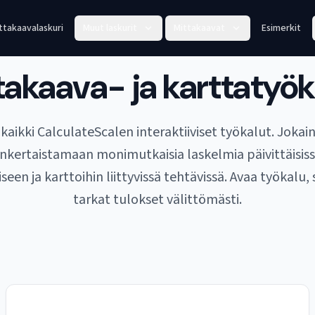
ttakaavalaskuri
Muut laskurit
Mittakaavat
Esimerkit
takaava- ja karttatyök
kaikki CalculateScalen interaktiiviset työkalut. Joka
inkertaistamaan monimutkaisia laskelmia päivittäisis
seen ja karttoihin liittyvissä tehtävissä. Avaa työkalu, 
tarkat tulokset välittömästi.