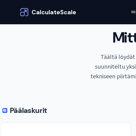
CalculateScale
Mi
Mit
Täältä löydät 
suunniteltu yks
tekniseen piirtämi
Päälaskurit