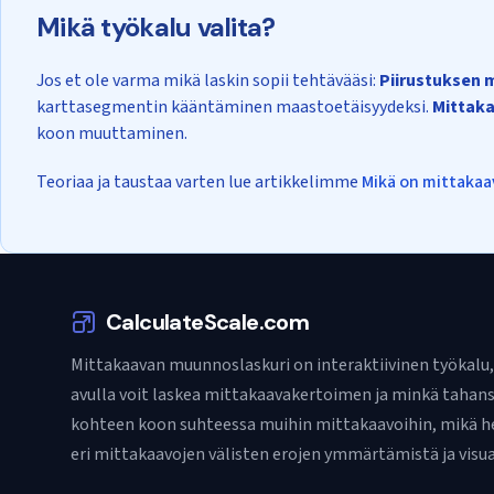
Mikä työkalu valita?
Jos et ole varma mikä laskin sopii tehtävääsi:
Piirustuksen
karttasegmentin kääntäminen maastoetäisyydeksi.
Mittaka
koon muuttaminen.
Teoriaa ja taustaa varten lue artikkelimme
Mikä on mittakaa
CalculateScale.com
Mittakaavan muunnoslaskuri on interaktiivinen työkalu,
avulla voit laskea mittakaavakertoimen ja minkä tahan
kohteen koon suhteessa muihin mittakaavoihin, mikä h
eri mittakaavojen välisten erojen ymmärtämistä ja visua