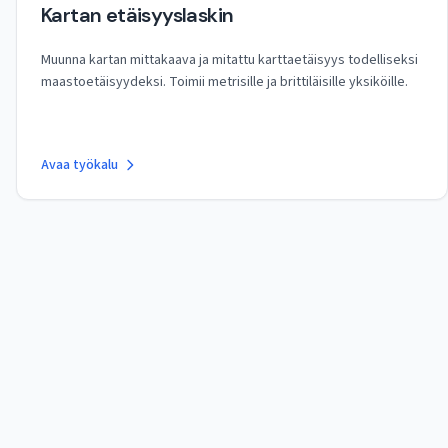
Kartan etäisyyslaskin
Muunna kartan mittakaava ja mitattu karttaetäisyys todelliseksi
maastoetäisyydeksi. Toimii metrisille ja brittiläisille yksiköille.
Avaa työkalu