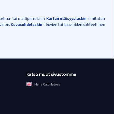
lma- tai mallipiirroksiin.
Kartan etäisyyslaskin
= mitatun
avioon.
Kuvasuhdelaskin
= kuvien tai kaavioiden suhteellinen
Katso muut sivustomme
Many Calculators