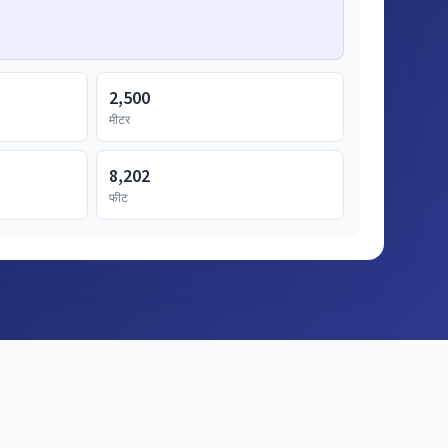
2,500
मीटर
8,202
फीट