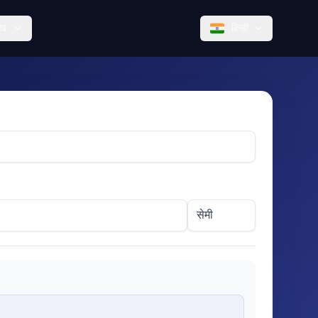
ेख
हिन्दी