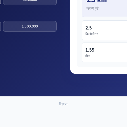
जमीनी दूरी
1:500,000
2.5
किलोमीटर
1.55
मील
विज्ञापन